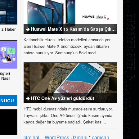
Huawei Mate X 15 Kasım’da Satışa Çıkıyor
iz Haber
Katlanabilir ekranlı telefon modelleri arasında yer
alan Huawei Mate X önümüzdeki aydan itibaren
satışa sunuluyor. Samsung’un Fold mod...
şteri
 Nasıl
HTC One A9 yüzleri güldürdü!
UNUCU
HTC mobil dünyasındaki mücadelesini sürdürüyor.
Tayvanlı şirket One A9 önderliğinde kasım ayında
kayda değer bir büyüme sağladı. Şirket kası...
çim halı
-
WordPress Uzmanı
*
çamsan