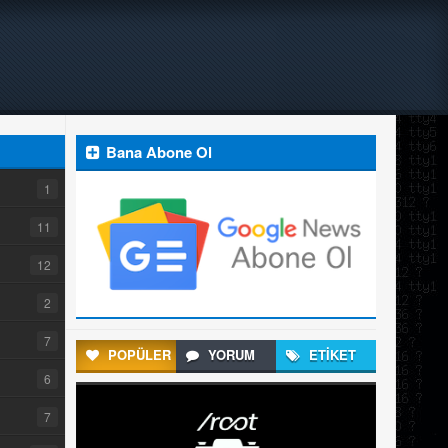
Bana Abone Ol
1
11
12
2
7
POPÜLER
YORUM
ETİKET
6
7