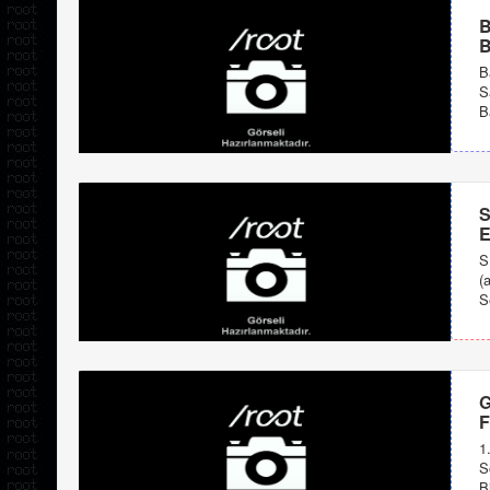
B
B
B
S
B
S
E
S
(
S
G
F
1
S
B