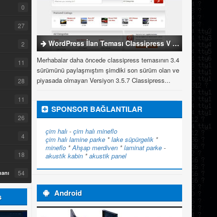
0
27
WordPress İlan Teması Classipress V 3.5.7
2
Merhabalar daha öncede classipress temasının 3.4
11
sürümünü paylaşmıştım şimdiki son sürüm olan ve
piyasada olmayan Versiyon 3.5.7 Classipress...
28
11
SPONSOR BAĞLANTILAR
26
çim halı
-
çim halı
mineflo
4
çim halı
lamine parke
*
lake süpürgelik
*
mineflo
*
Ahşap merdiven
*
laminat parke
-
18
akustik kabin
*
akustik panel
54
manı
Android
s