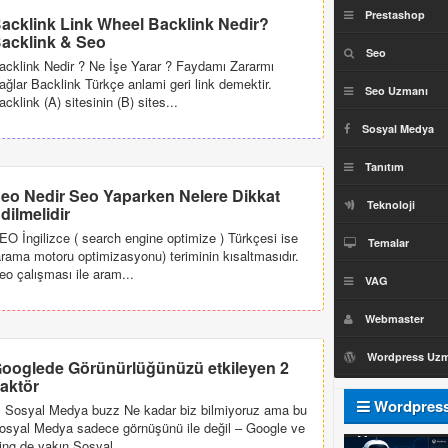
Prestashop
acklink Link Wheel Backlink Nedir?
acklink & Seo
Seo
acklink Nedir ? Ne İşe Yarar ? Faydamı Zararmı
ağlar Backlink Türkçe anlami geri link demektir.
Seo Uzmanı
acklink (A) sitesinin (B) sites...
Sosyal Medya
Tanıtım
eo Nedir Seo Yaparken Nelere Dikkat
Teknoloji
dilmelidir
EO İngilizce ( search engine optimize ) Türkçesi ise
Temalar
arama motoru optimizasyonu) teriminin kısaltmasıdır.
eo çalışması ile aram...
VAG
Webmaster
Wordpress Uz
ooglede Görünürlüğünüzü etkileyen 2
aktör
Wordpres
. Sosyal Medya buzz Ne kadar biz bilmiyoruz ama bu
osyal Medya sadece görnüşünü ile değil – Google ve
Uzmanı
ing de yakın Sosyal...