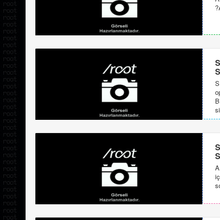
?
S
S
S
o
B
si
S
S
A
i
s