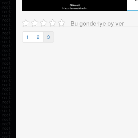
Bu gönderiye oy ver
1
2
3