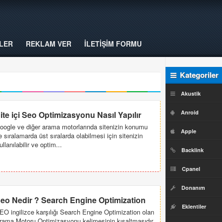
LER
REKLAM VER
İLETİŞİM FORMU
Kategoriler
Akustik
Anroid
ite içi Seo Optimizasyonu Nasıl Yapılır
oogle ve diğer arama motorlarında sitenizin konumu
Apple
e sıralamarda üst sıralarda olabilmesi için sitenizin
ullanılabilir ve optim...
Backlink
Cpanel
Donanım
eo Nedir ? Search Engine Optimization
Eklentiler
EO ingilizce karşılığı Search Engine Optimization olan
rama Motoru Optimizasyonu kelimesinin kısaltmasıdır.