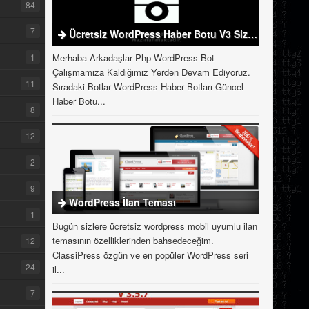
84
7
Ücretsiz WordPress Haber Botu V3 Sizlerle
1
Merhaba Arkadaşlar Php WordPress Bot
Çalışmamıza Kaldığımız Yerden Devam Ediyoruz.
11
Sıradaki Botlar WordPress Haber Botları Güncel
Haber Botu...
8
12
2
9
WordPress İlan Teması
1
Bugün sizlere ücretsiz wordpress mobil uyumlu ilan
temasının özelliklerinden bahsedeceğim.
12
ClassiPress özgün ve en popüler WordPress seri
24
il...
7