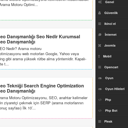
Genel
Arama Motoru Optimi...
Güvenlik
ikinci el
İnternet
eo Danışmanlığı Seo Nedir Kurumsal
eo Danışmanlığı
Joomla
EO Nedir? Arama motoru
ptimizasyonu web motorları Google, Yahoo veya
Mobil
ing gibi arama yüksek rütbe alma yöntemidir. Kapalı-
te t...
Opencart
Oyun
eo Tekniği Search Engine Optimization
Oyun Hileleri
eo Danışmanlığı
rama Motoru Optimizasyonu, SEO, anahtar kelimeler
Php
çin ziyaretçi çekmek için SERP (arama motorlarının
onuç sayfası) İlk 10’...
Php Bot
Plesk