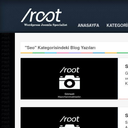
ANASAYFA
KATEGORİ
"
Seo
" Kategorisindeki Blog Yazıları
S
G
v
K
S
S
A