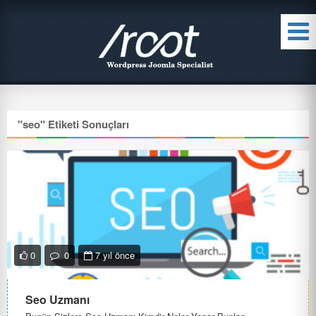
"
seo
" Etiketi Sonuçları
0
0
7 yıl önce
Seo Uzmanı