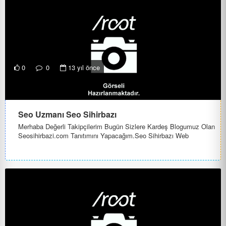
0
0
13 yıl önce
Seo Uzmanı Seo Sihirbazı
Merhaba Değerli Takipçilerim Bugün Sizlere Kardeş Blogumuz Olan
Seosihirbazi.com Tanıtımını Yapacağım.Seo Sihirbazı Web
Sitelerini...