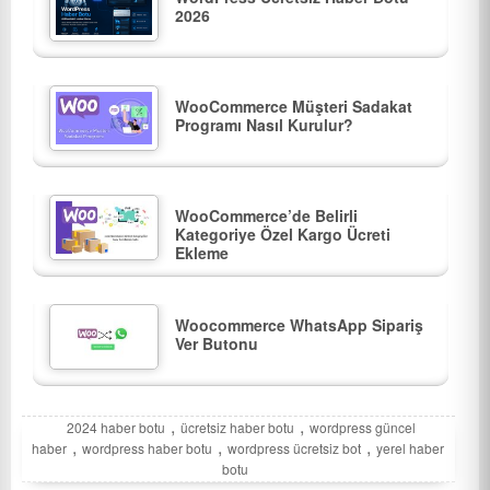
2026
WooCommerce Müşteri Sadakat
Programı Nasıl Kurulur?
WooCommerce’de Belirli
Kategoriye Özel Kargo Ücreti
Ekleme
Woocommerce WhatsApp Sipariş
Ver Butonu
,
,
2024 haber botu
ücretsiz haber botu
wordpress güncel
,
,
,
haber
wordpress haber botu
wordpress ücretsiz bot
yerel haber
botu