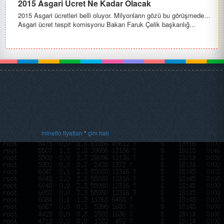
2015 Asgari Ücret Ne Kadar Olacak
2015 Asgari ücretleri belli oluyor. Milyonların gözü bu görüşmede…
Asgari ücret tespit komisyonu Bakan Faruk Çelik başkanlığ...
mineflo fiyatları
*
çim halı