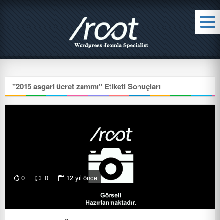
"
2015 asgari ücret zammı
" Etiketi Sonuçları
0
0
12 yıl önce