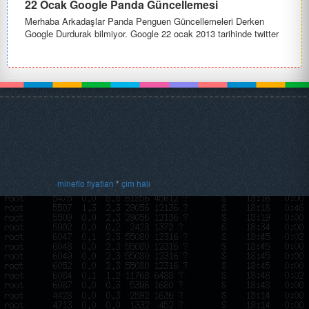
22 Ocak Google Panda Güncellemesi
Merhaba Arkadaşlar Panda Penguen Güncellemeleri Derken
Google Durdurak bilmiyor. Google 22 ocak 2013 tarihinde twitter
sayfasına g...
mineflo fiyatları
*
çim halı