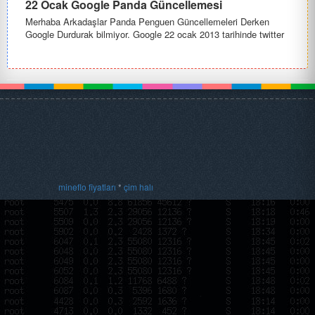
22 Ocak Google Panda Güncellemesi
Merhaba Arkadaşlar Panda Penguen Güncellemeleri Derken
Google Durdurak bilmiyor. Google 22 ocak 2013 tarihinde twitter
sayfasına g...
mineflo fiyatları
*
çim halı