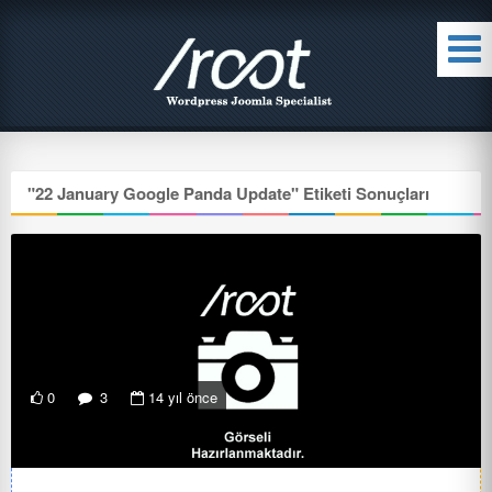
"
22 January Google Panda Update
" Etiketi Sonuçları
0
3
14 yıl önce