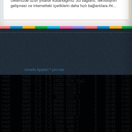
Ülkemizde uzun yıllardır kullandığımız 3G bağlantı, teknolojinin
gelişmesi ve internetteki içeriklerin daha hızlı bağlantılara iht...
mineflo fiyatları
*
çim halı