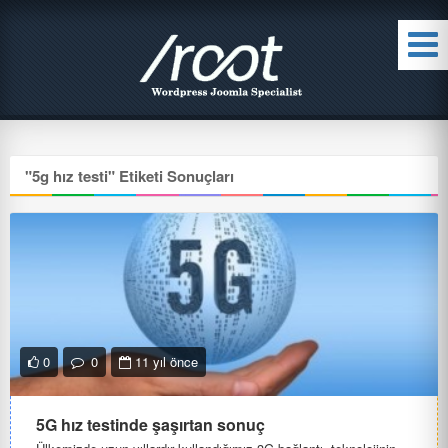
"
5g hız testi
" Etiketi Sonuçları
0
0
11 yıl önce
5G hız testinde şaşırtan sonuç