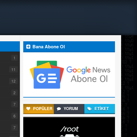
Bana Abone Ol
1
11
12
2
7
POPÜLER
YORUM
ETİKET
6
7