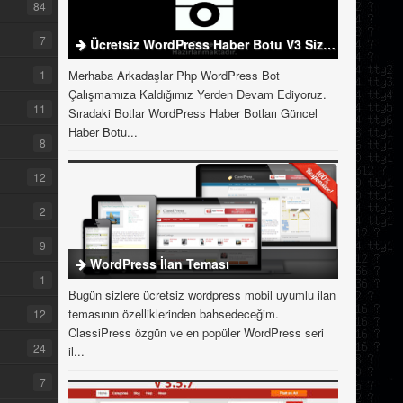
84
7
Ücretsiz WordPress Haber Botu V3 Sizlerle
1
Merhaba Arkadaşlar Php WordPress Bot
Çalışmamıza Kaldığımız Yerden Devam Ediyoruz.
11
Sıradaki Botlar WordPress Haber Botları Güncel
Haber Botu...
8
12
2
9
WordPress İlan Teması
1
Bugün sizlere ücretsiz wordpress mobil uyumlu ilan
temasının özelliklerinden bahsedeceğim.
12
ClassiPress özgün ve en popüler WordPress seri
24
il...
7