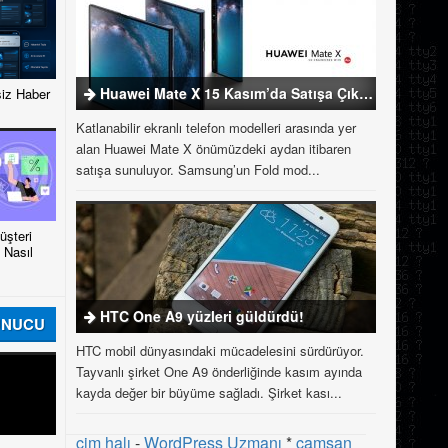
Huawei Mate X 15 Kasım’da Satışa Çıkıyor
iz Haber
Katlanabilir ekranlı telefon modelleri arasında yer
alan Huawei Mate X önümüzdeki aydan itibaren
satışa sunuluyor. Samsung’un Fold mod...
şteri
 Nasıl
HTC One A9 yüzleri güldürdü!
UNUCU
HTC mobil dünyasındaki mücadelesini sürdürüyor.
Tayvanlı şirket One A9 önderliğinde kasım ayında
kayda değer bir büyüme sağladı. Şirket kası...
çim halı
-
WordPress Uzmanı
*
çamsan