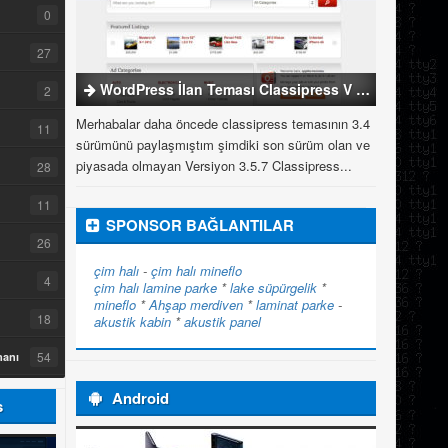
0
27
WordPress İlan Teması Classipress V 3.5.7
2
Merhabalar daha öncede classipress temasının 3.4
11
sürümünü paylaşmıştım şimdiki son sürüm olan ve
piyasada olmayan Versiyon 3.5.7 Classipress...
28
11
SPONSOR BAĞLANTILAR
26
çim halı
-
çim halı
mineflo
4
çim halı
lamine parke
*
lake süpürgelik
*
mineflo
*
Ahşap merdiven
*
laminat parke
-
18
akustik kabin
*
akustik panel
54
manı
Android
s