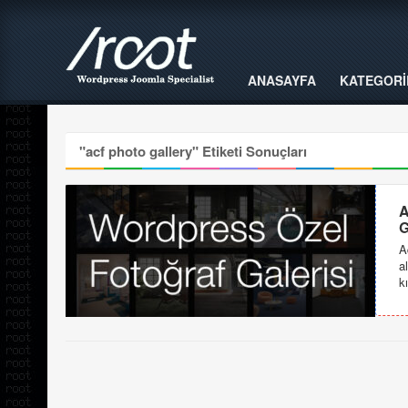
ANASAYFA
KATEGORİ
"
acf photo gallery
" Etiketi Sonuçları
A
G
A
a
k