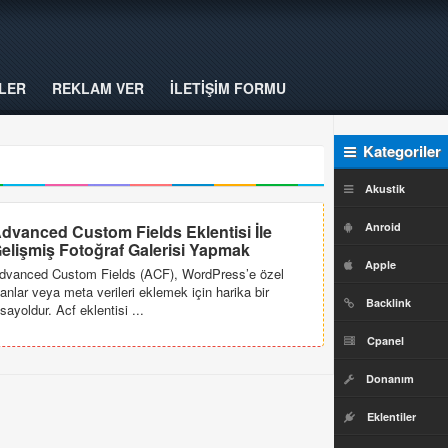
LER
REKLAM VER
İLETİŞİM FORMU
Kategoriler
Akustik
Anroid
dvanced Custom Fields Eklentisi İle
elişmiş Fotoğraf Galerisi Yapmak
Apple
dvanced Custom Fields (ACF), WordPress’e özel
lanlar veya meta verileri eklemek için harika bir
Backlink
ısayoldur. Acf eklentisi ...
Cpanel
Donanım
Eklentiler