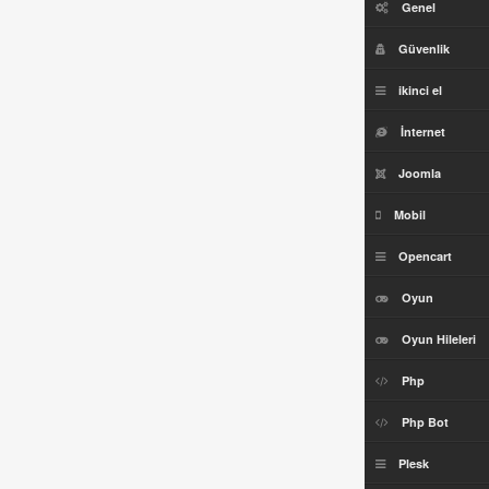
Genel
Güvenlik
ikinci el
İnternet
Joomla
Mobil
Opencart
Oyun
Oyun Hileleri
Php
Php Bot
Plesk