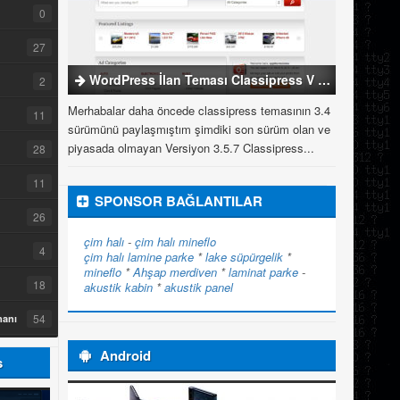
0
27
WordPress İlan Teması Classipress V 3.5.7
2
Merhabalar daha öncede classipress temasının 3.4
11
sürümünü paylaşmıştım şimdiki son sürüm olan ve
piyasada olmayan Versiyon 3.5.7 Classipress...
28
11
SPONSOR BAĞLANTILAR
26
çim halı
-
çim halı
mineflo
4
çim halı
lamine parke
*
lake süpürgelik
*
mineflo
*
Ahşap merdiven
*
laminat parke
-
18
akustik kabin
*
akustik panel
54
manı
Android
s