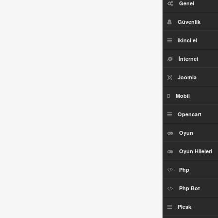
Genel
Güvenlik
ikinci el
İnternet
Joomla
Mobil
Opencart
Oyun
Oyun Hileleri
Php
Php Bot
Plesk