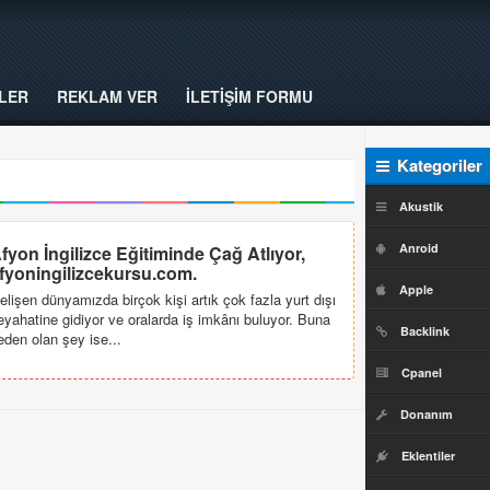
LER
REKLAM VER
İLETİŞİM FORMU
Kategoriler
Akustik
Anroid
fyon İngilizce Eğitiminde Çağ Atlıyor,
fyoningilizcekursu.com.
Apple
elişen dünyamızda birçok kişi artık çok fazla yurt dışı
eyahatine gidiyor ve oralarda iş imkânı buluyor. Buna
Backlink
eden olan şey ise...
Cpanel
Donanım
Eklentiler