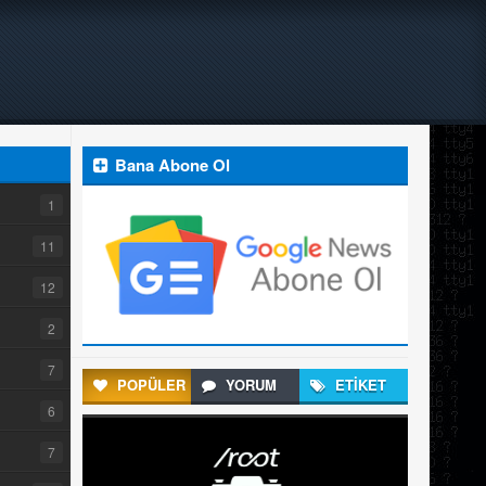
Bana Abone Ol
1
11
12
2
7
POPÜLER
YORUM
ETİKET
6
7