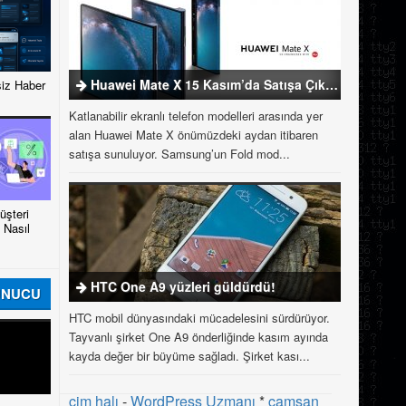
Huawei Mate X 15 Kasım’da Satışa Çıkıyor
iz Haber
Katlanabilir ekranlı telefon modelleri arasında yer
alan Huawei Mate X önümüzdeki aydan itibaren
satışa sunuluyor. Samsung’un Fold mod...
şteri
 Nasıl
HTC One A9 yüzleri güldürdü!
UNUCU
HTC mobil dünyasındaki mücadelesini sürdürüyor.
Tayvanlı şirket One A9 önderliğinde kasım ayında
kayda değer bir büyüme sağladı. Şirket kası...
çim halı
-
WordPress Uzmanı
*
çamsan