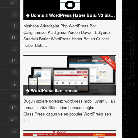
84
7
Ücretsiz WordPress Haber Botu V3 Sizlerle
1
Merhaba Arkadaşlar Php WordPress Bot
Çalışmamıza Kaldığımız Yerden Devam Ediyoruz.
11
Sıradaki Botlar WordPress Haber Botları Güncel
Haber Botu...
8
12
2
9
WordPress İlan Teması
1
Bugün sizlere ücretsiz wordpress mobil uyumlu ilan
temasının özelliklerinden bahsedeceğim.
12
ClassiPress özgün ve en popüler WordPress seri
24
il...
7