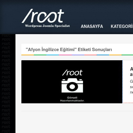
ANASAYFA
KATEGORİ
"
Afyon İngilizce Eğitimi
" Etiketi Sonuçları
A
a
G
s
n