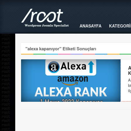
ANASAYFA
KATEGORİ
"
alexa kapanıyor
" Etiketi Sonuçları
A
K
A
b
il