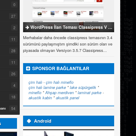
0
27
WordPress İlan Teması Classipress V 3.5.7
2
Merhabalar daha öncede classipress temasının 3.4
11
sürümünü paylaşmıştım şimdiki son sürüm olan ve
piyasada olmayan Versiyon 3.5.7 Classipress...
28
11
SPONSOR BAĞLANTILAR
26
çim halı
-
çim halı
mineflo
4
çim halı
lamine parke
*
lake süpürgelik
*
mineflo
*
Ahşap merdiven
*
laminat parke
-
18
akustik kabin
*
akustik panel
54
manı
Android
s