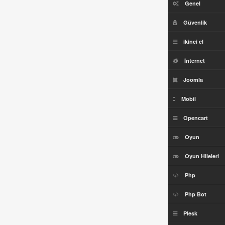
Genel
Güvenlik
ikinci el
İnternet
Joomla
Mobil
Opencart
Oyun
Oyun Hileleri
Php
Php Bot
Plesk