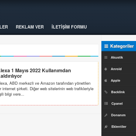
LER
REKLAM VER
İLETİŞİM FORMU
Kategoriler
Akustik
Anroid
lexa 1 Mayıs 2022 Kullanımdan
aldırılıyor
Apple
lexa, ABD merkezli ve Amazon tarafından yönetilen
ir internet şirketi. Diğer web sitelerinin web trafikleriyle
Backlink
gili bilgi vere...
Cpanel
Donanım
Eklentiler