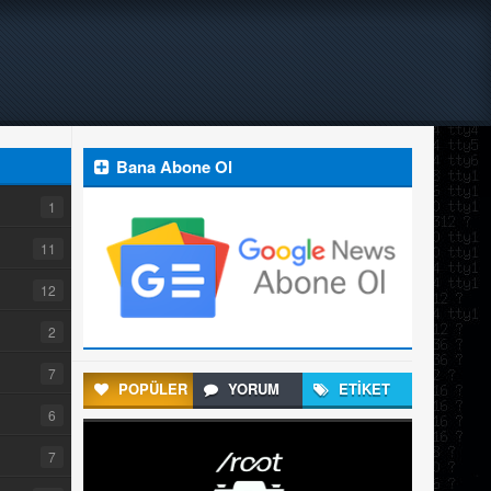
Bana Abone Ol
1
11
12
2
7
POPÜLER
YORUM
ETİKET
6
7