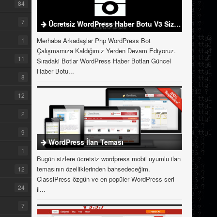
84
7
Ücretsiz WordPress Haber Botu V3 Sizlerle
1
Merhaba Arkadaşlar Php WordPress Bot
Çalışmamıza Kaldığımız Yerden Devam Ediyoruz.
11
Sıradaki Botlar WordPress Haber Botları Güncel
Haber Botu...
8
12
2
9
WordPress İlan Teması
1
Bugün sizlere ücretsiz wordpress mobil uyumlu ilan
temasının özelliklerinden bahsedeceğim.
12
ClassiPress özgün ve en popüler WordPress seri
24
il...
7