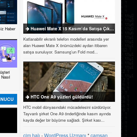
Huawei Mate X 15 Kasım’da Satışa Çıkıyor
iz Haber
Katlanabilir ekranlı telefon modelleri arasında yer
alan Huawei Mate X önümüzdeki aydan itibaren
satışa sunuluyor. Samsung’un Fold mod...
şteri
 Nasıl
HTC One A9 yüzleri güldürdü!
UNUCU
HTC mobil dünyasındaki mücadelesini sürdürüyor.
Tayvanlı şirket One A9 önderliğinde kasım ayında
kayda değer bir büyüme sağladı. Şirket kası...
çim halı
-
WordPress Uzmanı
*
çamsan