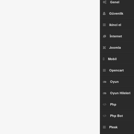
Genel
Güvenlik
ikinci el
İnternet
Joomla
Mobil
Opencart
Oyun
Oyun Hileleri
Php
Php Bot
Plesk