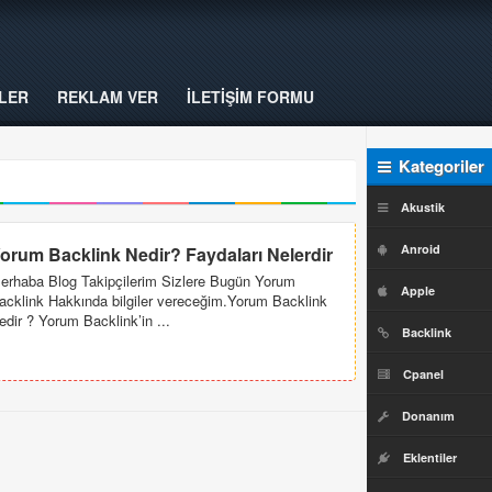
LER
REKLAM VER
İLETİŞİM FORMU
Kategoriler
Akustik
Anroid
orum Backlink Nedir? Faydaları Nelerdir
erhaba Blog Takipçilerim Sizlere Bugün Yorum
Apple
acklink Hakkında bilgiler vereceğim.Yorum Backlink
edir ? Yorum Backlink’in ...
Backlink
Cpanel
Donanım
Eklentiler