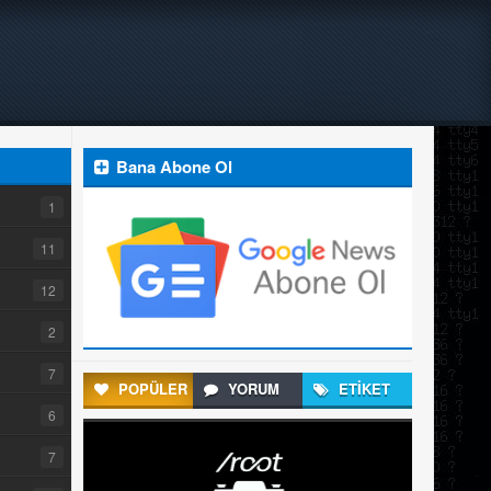
Bana Abone Ol
1
11
12
2
7
POPÜLER
YORUM
ETİKET
6
7