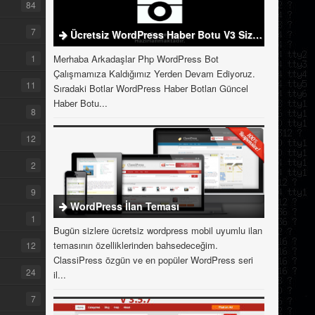
84
7
Ücretsiz WordPress Haber Botu V3 Sizlerle
1
Merhaba Arkadaşlar Php WordPress Bot
Çalışmamıza Kaldığımız Yerden Devam Ediyoruz.
11
Sıradaki Botlar WordPress Haber Botları Güncel
Haber Botu...
8
12
2
9
WordPress İlan Teması
1
Bugün sizlere ücretsiz wordpress mobil uyumlu ilan
temasının özelliklerinden bahsedeceğim.
12
ClassiPress özgün ve en popüler WordPress seri
24
il...
7