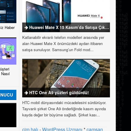
Huawei Mate X 15 Kasım’da Satışa Çıkıyor
iz Haber
Katlanabilir ekranlı telefon modelleri arasında yer
alan Huawei Mate X önümüzdeki aydan itibaren
satışa sunuluyor. Samsung’un Fold mod...
şteri
 Nasıl
HTC One A9 yüzleri güldürdü!
UNUCU
HTC mobil dünyasındaki mücadelesini sürdürüyor.
Tayvanlı şirket One A9 önderliğinde kasım ayında
kayda değer bir büyüme sağladı. Şirket kası...
çim halı
-
WordPress Uzmanı
*
çamsan