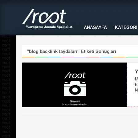
ANASAYFA
KATEGORİ
"
blog backlink faydaları
" Etiketi Sonuçları
Y
M
B
N