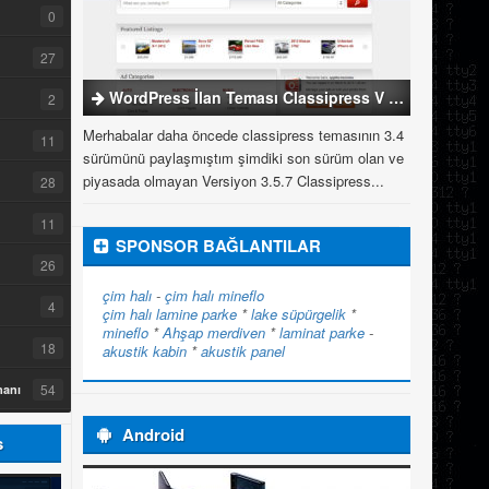
0
27
WordPress İlan Teması Classipress V 3.5.7
2
Merhabalar daha öncede classipress temasının 3.4
11
sürümünü paylaşmıştım şimdiki son sürüm olan ve
piyasada olmayan Versiyon 3.5.7 Classipress...
28
11
SPONSOR BAĞLANTILAR
26
çim halı
-
çim halı
mineflo
4
çim halı
lamine parke
*
lake süpürgelik
*
mineflo
*
Ahşap merdiven
*
laminat parke
-
18
akustik kabin
*
akustik panel
54
manı
Android
s