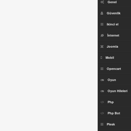
Genel
Güvenlik
ikinci el
İnternet
Joomla
Mobil
Opencart
Oyun
Oyun Hileleri
Php
Php Bot
Plesk