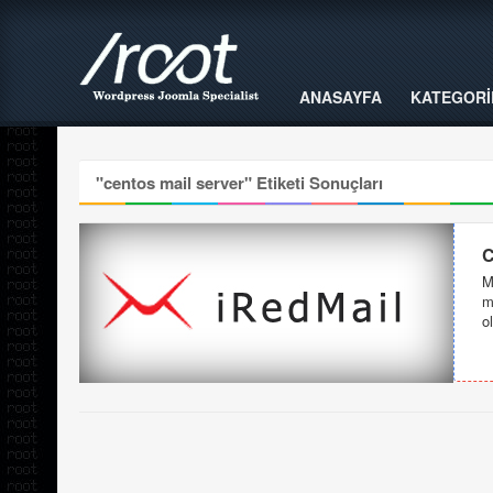
ANASAYFA
KATEGORİ
"
centos mail server
" Etiketi Sonuçları
C
M
m
o