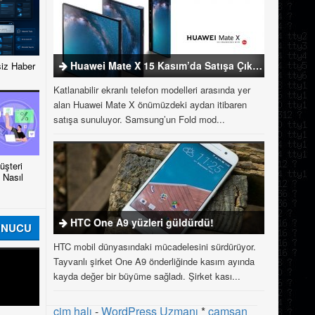
Huawei Mate X 15 Kasım’da Satışa Çıkıyor
iz Haber
Katlanabilir ekranlı telefon modelleri arasında yer
alan Huawei Mate X önümüzdeki aydan itibaren
satışa sunuluyor. Samsung’un Fold mod...
şteri
 Nasıl
HTC One A9 yüzleri güldürdü!
UNUCU
HTC mobil dünyasındaki mücadelesini sürdürüyor.
Tayvanlı şirket One A9 önderliğinde kasım ayında
kayda değer bir büyüme sağladı. Şirket kası...
çim halı
-
WordPress Uzmanı
*
çamsan