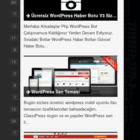
84
7
Ücretsiz WordPress Haber Botu V3 Sizlerle
1
Merhaba Arkadaşlar Php WordPress Bot
Çalışmamıza Kaldığımız Yerden Devam Ediyoruz.
11
Sıradaki Botlar WordPress Haber Botları Güncel
Haber Botu...
8
12
2
9
WordPress İlan Teması
1
Bugün sizlere ücretsiz wordpress mobil uyumlu ilan
temasının özelliklerinden bahsedeceğim.
12
ClassiPress özgün ve en popüler WordPress seri
24
il...
7