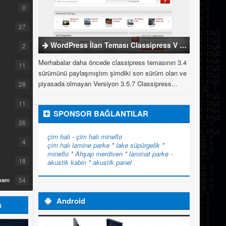
0
27
WordPress İlan Teması Classipress V 3.5.7
2
Merhabalar daha öncede classipress temasının 3.4
11
sürümünü paylaşmıştım şimdiki son sürüm olan ve
piyasada olmayan Versiyon 3.5.7 Classipress...
28
11
SPONSOR BAĞLANTILAR
26
çim halı
-
çim halı
mineflo
4
çim halı
lamine parke
*
lake süpürgelik
*
mineflo
*
Ahşap merdiven
*
laminat parke
-
18
akustik kabin
*
akustik panel
54
manı
Android
s