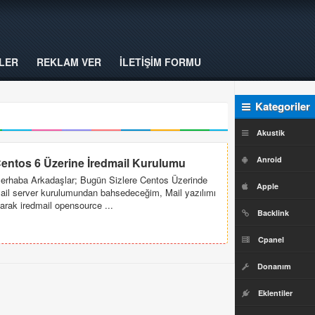
LER
REKLAM VER
İLETİŞİM FORMU
Kategoriler
Akustik
Anroid
entos 6 Üzerine İredmail Kurulumu
erhaba Arkadaşlar; Bugün Sizlere Centos Üzerinde
Apple
ail server kurulumundan bahsedeceğim, Mail yazılımı
larak iredmail opensource ...
Backlink
Cpanel
Donanım
Eklentiler