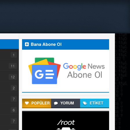
Bana Abone Ol
1
11
12
2
7
POPÜLER
YORUM
ETİKET
6
7