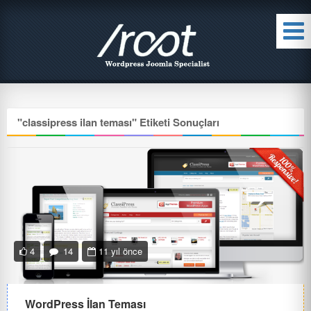
"
classipress ilan teması
" Etiketi Sonuçları
4
14
11 yıl önce
WordPress İlan Teması