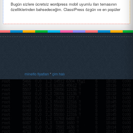
Bugün sizlere ücretsiz wordpress mobil uyumlu ilan temasının
özelliklerinden bahsedeceğim. ClassiPress özgün ve en popüler
WordPre...
mineflo fiyatları
*
çim halı