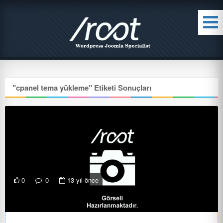
"
cpanel tema yükleme
" Etiketi Sonuçları
0
0
13 yıl önce