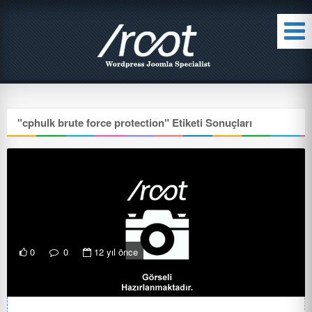
"
cphulk brute force protection
" Etiketi Sonuçları
0
0
12 yıl önce