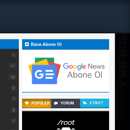
Bana Abone Ol
1
11
12
2
7
POPÜLER
YORUM
ETİKET
6
7