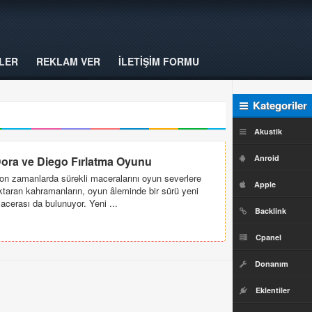
LER
REKLAM VER
İLETİŞİM FORMU
Kategoriler
Akustik
Anroid
ora ve Diego Fırlatma Oyunu
on zamanlarda sürekli maceralarını oyun severlere
Apple
ktaran kahramanların, oyun âleminde bir sürü yeni
acerası da bulunuyor. Yeni ...
Backlink
Cpanel
Donanım
Eklentiler