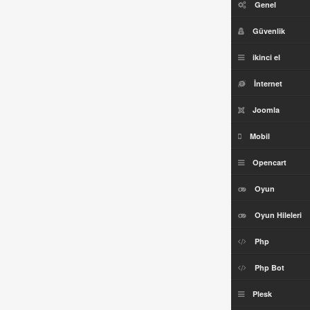
Genel
Güvenlik
ikinci el
İnternet
Joomla
Mobil
Opencart
Oyun
Oyun Hileleri
Php
Php Bot
Plesk