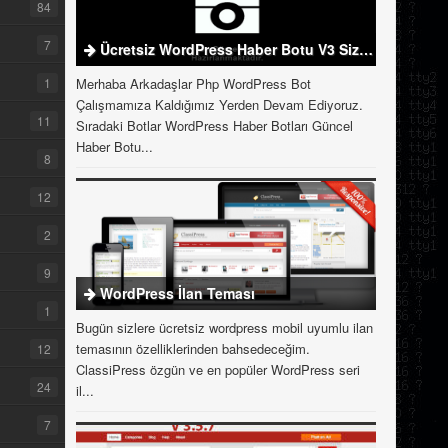
84
7
Ücretsiz WordPress Haber Botu V3 Sizlerle
1
Merhaba Arkadaşlar Php WordPress Bot
Çalışmamıza Kaldığımız Yerden Devam Ediyoruz.
11
Sıradaki Botlar WordPress Haber Botları Güncel
Haber Botu...
8
12
2
9
WordPress İlan Teması
1
Bugün sizlere ücretsiz wordpress mobil uyumlu ilan
temasının özelliklerinden bahsedeceğim.
12
ClassiPress özgün ve en popüler WordPress seri
24
il...
7