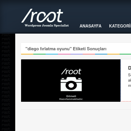
ANASAYFA
KATEGORİ
"
diego fırlatma oyunu
" Etiketi Sonuçları
D
S
a
m