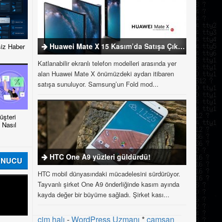
Huawei Mate X 15 Kasım’da Satışa Çıkıyor
iz Haber
Katlanabilir ekranlı telefon modelleri arasında yer
alan Huawei Mate X önümüzdeki aydan itibaren
satışa sunuluyor. Samsung’un Fold mod...
şteri
 Nasıl
HTC One A9 yüzleri güldürdü!
UNUCU
HTC mobil dünyasındaki mücadelesini sürdürüyor.
Tayvanlı şirket One A9 önderliğinde kasım ayında
kayda değer bir büyüme sağladı. Şirket kası...
çim halı
-
WordPress Uzmanı
*
çamsan