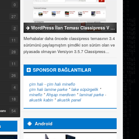
0
27
WordPress İlan Teması Classipress V 3.5.7
2
Merhabalar daha öncede classipress temasının 3.4
11
sürümünü paylaşmıştım şimdiki son sürüm olan ve
piyasada olmayan Versiyon 3.5.7 Classipress...
28
11
SPONSOR BAĞLANTILAR
26
çim halı
-
çim halı
mineflo
4
çim halı
lamine parke
*
lake süpürgelik
*
mineflo
*
Ahşap merdiven
*
laminat parke
-
18
akustik kabin
*
akustik panel
54
manı
Android
s