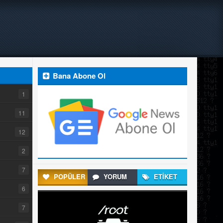
Bana Abone Ol
1
11
12
2
7
POPÜLER
YORUM
ETİKET
6
7