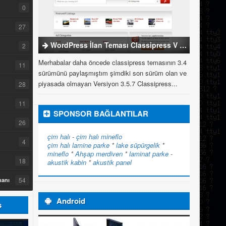
0
27
WordPress İlan Teması Classipress V 3.5.7
2
Merhabalar daha öncede classipress temasının 3.4
11
sürümünü paylaşmıştım şimdiki son sürüm olan ve
piyasada olmayan Versiyon 3.5.7 Classipress...
28
11
SPONSOR BAĞLANTILAR
26
çim halı
-
çim halı
mineflo
4
çim halı
lamine parke
*
lake süpürgelik
*
mineflo
*
Ahşap merdiven
*
laminat parke
-
18
akustik kabin
*
akustik panel
54
manı
Android
s