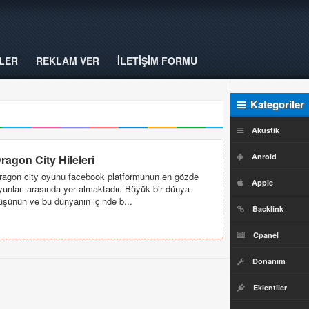
LER
REKLAM VER
İLETİŞİM FORMU
Kategoriler
Akustik
Anroid
ragon City Hileleri
ragon city oyunu facebook platformunun en gözde
Apple
yunları arasında yer almaktadır. Büyük bir dünya
üşünün ve bu dünyanın içinde b...
Backlink
Cpanel
Donanım
Eklentiler