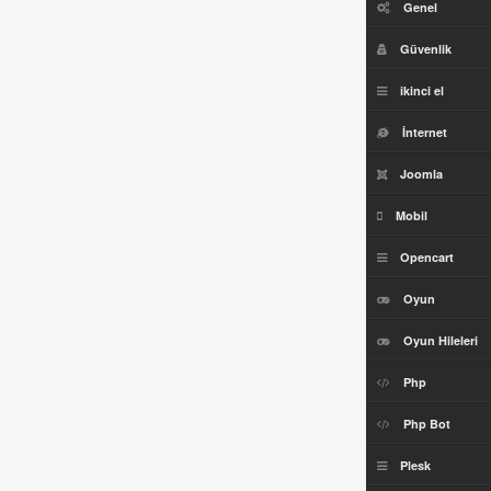
Genel
Güvenlik
ikinci el
İnternet
Joomla
Mobil
Opencart
Oyun
Oyun Hileleri
Php
Php Bot
Plesk