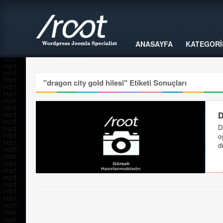
ANASAYFA
KATEGORİ
"
dragon city gold hilesi
" Etiketi Sonuçları
D
D
o
d