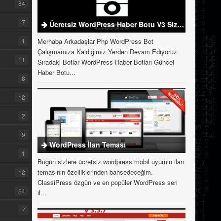
84
7
Ücretsiz WordPress Haber Botu V3 Sizlerle
1
Merhaba Arkadaşlar Php WordPress Bot
Çalışmamıza Kaldığımız Yerden Devam Ediyoruz.
11
Sıradaki Botlar WordPress Haber Botları Güncel
Haber Botu...
8
12
2
9
WordPress İlan Teması
1
Bugün sizlere ücretsiz wordpress mobil uyumlu ilan
temasının özelliklerinden bahsedeceğim.
12
ClassiPress özgün ve en popüler WordPress seri
24
il...
7