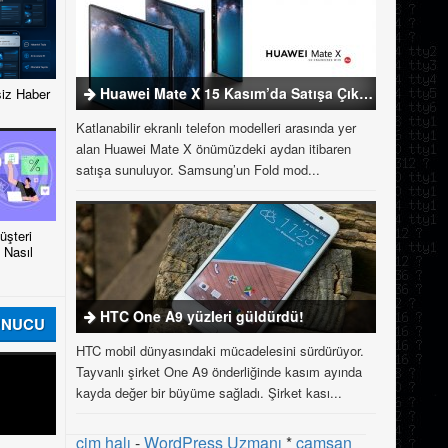
Huawei Mate X 15 Kasım’da Satışa Çıkıyor
iz Haber
Katlanabilir ekranlı telefon modelleri arasında yer
alan Huawei Mate X önümüzdeki aydan itibaren
satışa sunuluyor. Samsung’un Fold mod...
şteri
 Nasıl
HTC One A9 yüzleri güldürdü!
UNUCU
HTC mobil dünyasındaki mücadelesini sürdürüyor.
Tayvanlı şirket One A9 önderliğinde kasım ayında
kayda değer bir büyüme sağladı. Şirket kası...
çim halı
-
WordPress Uzmanı
*
çamsan