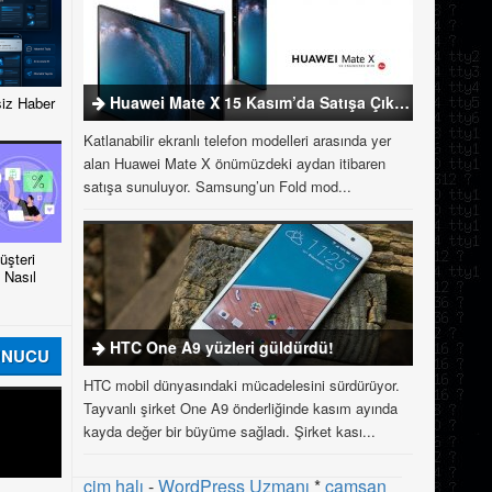
Huawei Mate X 15 Kasım’da Satışa Çıkıyor
iz Haber
Katlanabilir ekranlı telefon modelleri arasında yer
alan Huawei Mate X önümüzdeki aydan itibaren
satışa sunuluyor. Samsung’un Fold mod...
şteri
 Nasıl
HTC One A9 yüzleri güldürdü!
UNUCU
HTC mobil dünyasındaki mücadelesini sürdürüyor.
Tayvanlı şirket One A9 önderliğinde kasım ayında
kayda değer bir büyüme sağladı. Şirket kası...
çim halı
-
WordPress Uzmanı
*
çamsan