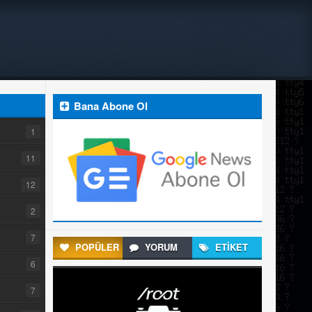
Bana Abone Ol
1
11
12
2
7
POPÜLER
YORUM
ETİKET
6
7