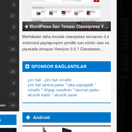
0
27
WordPress İlan Teması Classipress V 3.5.7
2
Merhabalar daha öncede classipress temasının 3.4
11
sürümünü paylaşmıştım şimdiki son sürüm olan ve
piyasada olmayan Versiyon 3.5.7 Classipress...
28
11
SPONSOR BAĞLANTILAR
26
çim halı
-
çim halı
mineflo
4
çim halı
lamine parke
*
lake süpürgelik
*
mineflo
*
Ahşap merdiven
*
laminat parke
-
18
akustik kabin
*
akustik panel
54
manı
Android
s