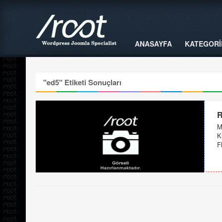
ANASAYFA
KATEGORİ
"
ed5
" Etiketi Sonuçları
R
M
K
F