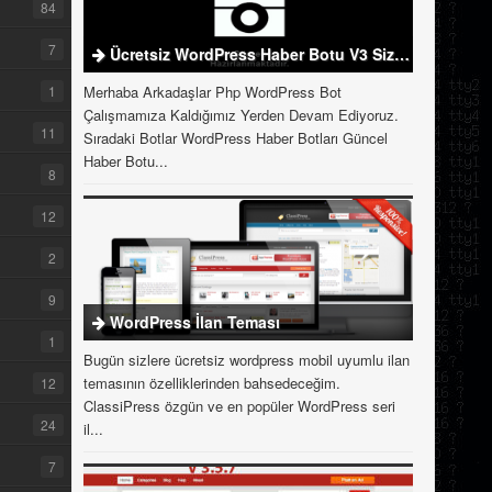
84
7
Ücretsiz WordPress Haber Botu V3 Sizlerle
1
Merhaba Arkadaşlar Php WordPress Bot
Çalışmamıza Kaldığımız Yerden Devam Ediyoruz.
11
Sıradaki Botlar WordPress Haber Botları Güncel
Haber Botu...
8
12
2
9
WordPress İlan Teması
1
Bugün sizlere ücretsiz wordpress mobil uyumlu ilan
temasının özelliklerinden bahsedeceğim.
12
ClassiPress özgün ve en popüler WordPress seri
24
il...
7