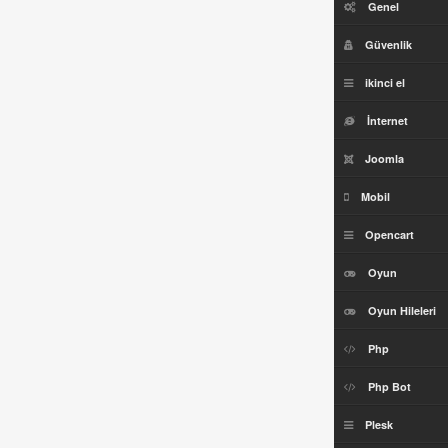
Genel
Güvenlik
ikinci el
İnternet
Joomla
Mobil
Opencart
Oyun
Oyun Hileleri
Php
Php Bot
Plesk