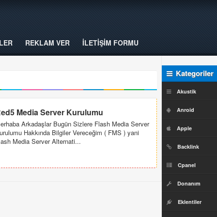
LER
REKLAM VER
İLETİŞİM FORMU
Kategoriler
Akustik
Anroid
ed5 Media Server Kurulumu
erhaba Arkadaşlar Bugün Sizlere Flash Media Server
Apple
urulumu Hakkında Bilgiler Vereceğim ( FMS ) yani
lash Media Server Alternati...
Backlink
Cpanel
Donanım
Eklentiler