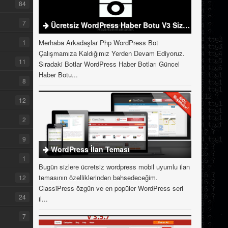
84
7
Ücretsiz WordPress Haber Botu V3 Sizlerle
1
Merhaba Arkadaşlar Php WordPress Bot
Çalışmamıza Kaldığımız Yerden Devam Ediyoruz.
11
Sıradaki Botlar WordPress Haber Botları Güncel
Haber Botu...
8
12
2
9
WordPress İlan Teması
1
Bugün sizlere ücretsiz wordpress mobil uyumlu ilan
temasının özelliklerinden bahsedeceğim.
12
ClassiPress özgün ve en popüler WordPress seri
24
il...
7