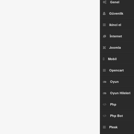
Genel
Güvenlik
ikinci el
İnternet
Joomla
Mobil
Opencart
Oyun
Oyun Hileleri
Php
Php Bot
Plesk