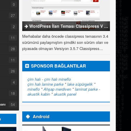
0
27
WordPress İlan Teması Classipress V 3.5.7
2
Merhabalar daha öncede classipress temasının 3.4
11
sürümünü paylaşmıştım şimdiki son sürüm olan ve
piyasada olmayan Versiyon 3.5.7 Classipress...
28
11
SPONSOR BAĞLANTILAR
26
çim halı
-
çim halı
mineflo
4
çim halı
lamine parke
*
lake süpürgelik
*
mineflo
*
Ahşap merdiven
*
laminat parke
-
18
akustik kabin
*
akustik panel
54
manı
Android
s