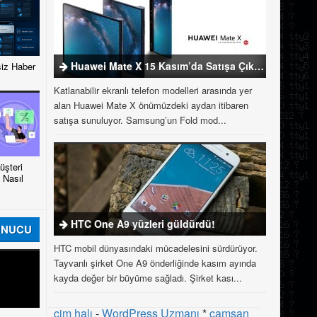
Huawei Mate X 15 Kasım’da Satışa Çıkıyor
iz Haber
Katlanabilir ekranlı telefon modelleri arasında yer
alan Huawei Mate X önümüzdeki aydan itibaren
satışa sunuluyor. Samsung’un Fold mod...
şteri
 Nasıl
HTC One A9 yüzleri güldürdü!
UNUCU
HTC mobil dünyasındaki mücadelesini sürdürüyor.
Tayvanlı şirket One A9 önderliğinde kasım ayında
kayda değer bir büyüme sağladı. Şirket kası...
çim halı
-
WordPress Uzmanı
*
çamsan