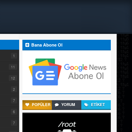
Bana Abone Ol
1
11
12
2
7
POPÜLER
YORUM
ETİKET
6
7