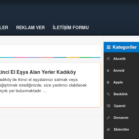
LER
REKLAM VER
İLETİŞİM FORMU
Kategoriler
Akustik
Anroid
kinci El Eşya Alan Yerler Kadıköy
adıköy’de ikinci el eşyalarınızı satmak veya
Apple
eğiştirmek istediğinizde, size yardımcı olabilecek
irçok yer bulunmaktadır. ...
Backlink
Cpanel
Donanım
Eklentiler