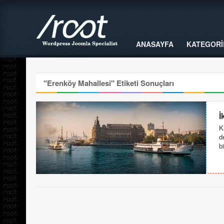
ANASAYFA
KATEGORİ
"
Erenköy Mahallesi
" Etiketi Sonuçları
İ
K
d
b