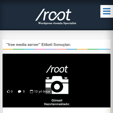
"
free media server
" Etiketi Sonuçları
0
5
13 yıl önce