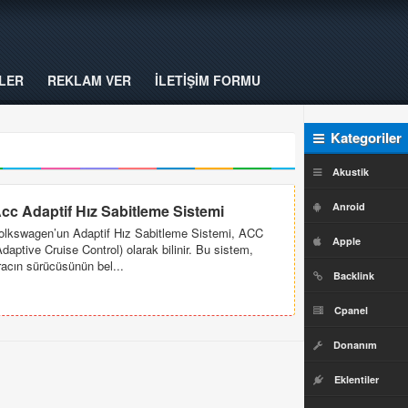
LER
REKLAM VER
İLETİŞİM FORMU
Kategoriler
Akustik
Anroid
cc Adaptif Hız Sabitleme Sistemi
olkswagen’un Adaptif Hız Sabitleme Sistemi, ACC
Apple
Adaptive Cruise Control) olarak bilinir. Bu sistem,
racın sürücüsünün bel...
Backlink
Cpanel
Donanım
Eklentiler