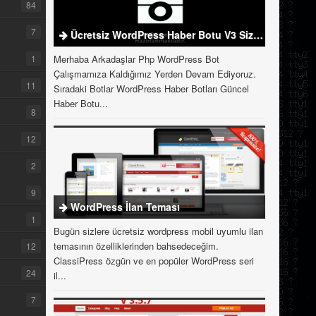
84
7
Ücretsiz WordPress Haber Botu V3 Sizlerle
1
Merhaba Arkadaşlar Php WordPress Bot
Çalışmamıza Kaldığımız Yerden Devam Ediyoruz.
11
Sıradaki Botlar WordPress Haber Botları Güncel
Haber Botu...
8
12
2
9
WordPress İlan Teması
1
Bugün sizlere ücretsiz wordpress mobil uyumlu ilan
temasının özelliklerinden bahsedeceğim.
12
ClassiPress özgün ve en popüler WordPress seri
24
il...
7