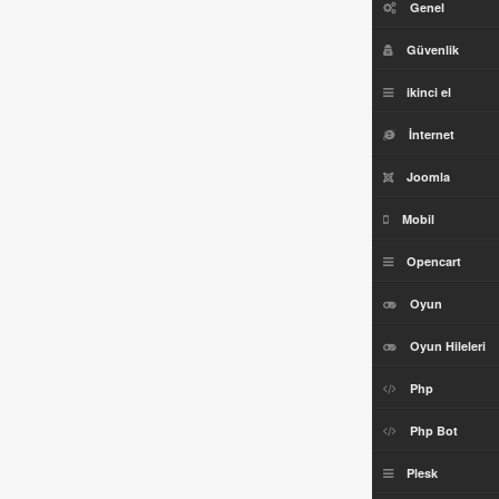
Genel
Güvenlik
ikinci el
İnternet
Joomla
Mobil
Opencart
Oyun
Oyun Hileleri
Php
Php Bot
Plesk