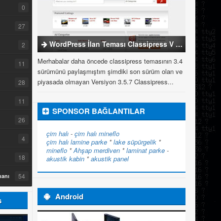
0
27
WordPress İlan Teması Classipress V 3.5.7
2
Merhabalar daha öncede classipress temasının 3.4
11
sürümünü paylaşmıştım şimdiki son sürüm olan ve
piyasada olmayan Versiyon 3.5.7 Classipress...
28
11
SPONSOR BAĞLANTILAR
26
çim halı
-
çim halı
mineflo
4
çim halı
lamine parke
*
lake süpürgelik
*
mineflo
*
Ahşap merdiven
*
laminat parke
-
18
akustik kabin
*
akustik panel
54
manı
Android
s