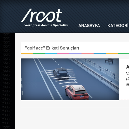
ANASAYFA
KATEGORİ
"
golf acc
" Etiketi Sonuçları
A
V
(
a