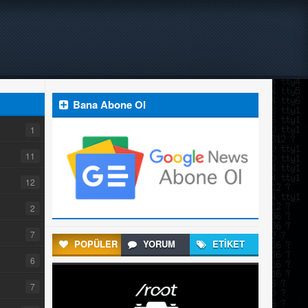
Bana Abone Ol
1
11
12
2
7
POPÜLER
YORUM
ETİKET
6
7