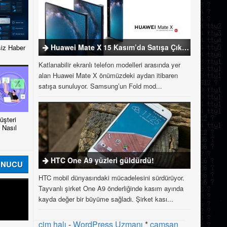
Huawei Mate X 15 Kasım’da Satışa Çıkıyor
iz Haber
Katlanabilir ekranlı telefon modelleri arasında yer
alan Huawei Mate X önümüzdeki aydan itibaren
satışa sunuluyor. Samsung’un Fold mod...
şteri
 Nasıl
HTC One A9 yüzleri güldürdü!
UNUCU
HTC mobil dünyasındaki mücadelesini sürdürüyor.
Tayvanlı şirket One A9 önderliğinde kasım ayında
kayda değer bir büyüme sağladı. Şirket kası...
çim halı
-
WordPress Uzmanı
*
çamsan