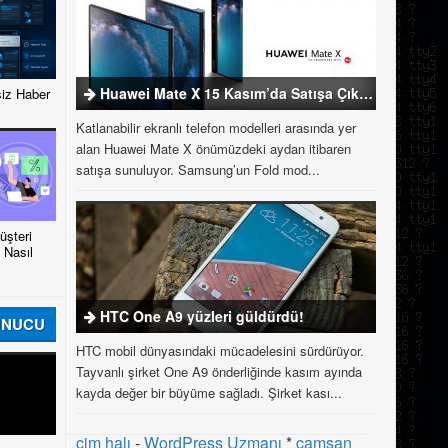
Huawei Mate X 15 Kasım’da Satışa Çıkıyor
iz Haber
Katlanabilir ekranlı telefon modelleri arasında yer
alan Huawei Mate X önümüzdeki aydan itibaren
satışa sunuluyor. Samsung’un Fold mod...
şteri
 Nasıl
HTC One A9 yüzleri güldürdü!
UNUCU
HTC mobil dünyasındaki mücadelesini sürdürüyor.
Tayvanlı şirket One A9 önderliğinde kasım ayında
kayda değer bir büyüme sağladı. Şirket kası...
çim halı
-
WordPress Uzmanı
*
çamsan