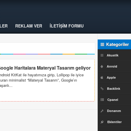
LER
REKLAM VER
İLETİŞİM FORMU
Kategoriler
Akustik
Anroid
oogle Haritalara Materyal Tasarım geliyor
ndroid KitKat ile hayatımıza girip, Lollipop ile iyice
Apple
turan minimalist “Materyal Tasarım”, Google’ın
şarılı...
Backlink
Cpanel
Donanım
Eklentiler