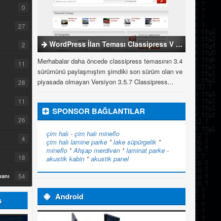
0
27
WordPress İlan Teması Classipress V 3.5.7
2
Merhabalar daha öncede classipress temasının 3.4
11
sürümünü paylaşmıştım şimdiki son sürüm olan ve
piyasada olmayan Versiyon 3.5.7 Classipress...
28
11
SPONSOR BAĞLANTILAR
26
çim halı
-
çim halı
mineflo
4
çim halı
lamine parke
*
lake süpürgelik
*
mineflo
*
Ahşap merdiven
*
laminat parke
-
18
akustik kabin
*
akustik panel
54
manı
Android
s