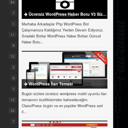
84
7
Ücretsiz WordPress Haber Botu V3 Sizlerle
1
Merhaba Arkadaşlar Php WordPress Bot
Çalışmamıza Kaldığımız Yerden Devam Ediyoruz.
11
Sıradaki Botlar WordPress Haber Botları Güncel
Haber Botu...
8
12
2
9
WordPress İlan Teması
1
Bugün sizlere ücretsiz wordpress mobil uyumlu ilan
temasının özelliklerinden bahsedeceğim.
12
ClassiPress özgün ve en popüler WordPress seri
24
il...
7