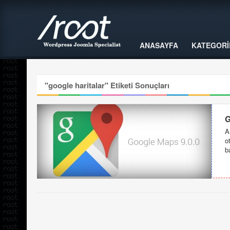
ANASAYFA
KATEGORİ
"
google haritalar
" Etiketi Sonuçları
G
A
o
ba