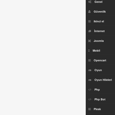
Genel
Güvenlik
ikinci el
İnternet
Joomla
Mobil
Opencart
Oyun
Oyun Hileleri
Php
Php Bot
Plesk