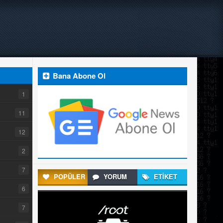
Bana Abone Ol
1
11
12
2
7
POPÜLER
YORUM
ETİKET
6
7