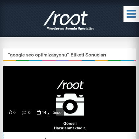
"
google seo optimizasyonu
" Etiketi Sonuçları
0
0
14 yıl önce