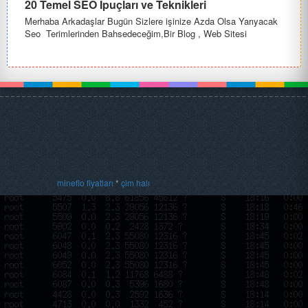
20 Temel SEO İpuçları ve Teknikleri
Merhaba Arkadaşlar Bugün Sizlere işinize Azda Olsa Yarıyacak
Seo Terimlerinden Bahsedeceğim,Bir Blog , Web Sitesi
Sahibiyseniz Go...
mineflo fiyatları
*
çim halı