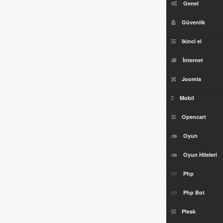
Genel
Güvenlik
ikinci el
İnternet
Joomla
Mobil
Opencart
Oyun
Oyun Hileleri
Php
Php Bot
Plesk