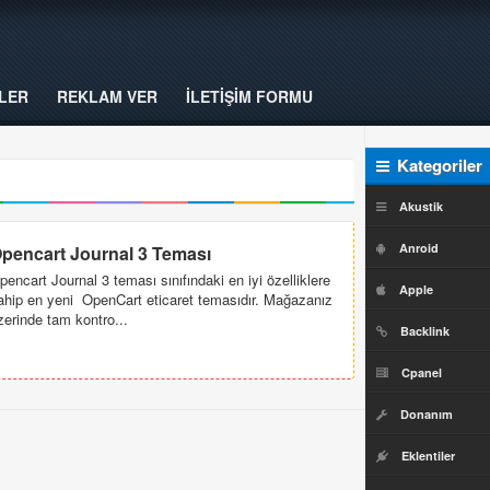
LER
REKLAM VER
İLETİŞİM FORMU
Kategoriler
Akustik
Anroid
pencart Journal 3 Teması
pencart Journal 3 teması sınıfındaki en iyi özelliklere
Apple
ahip en yeni OpenCart eticaret temasıdır. Mağazanız
zerinde tam kontro...
Backlink
Cpanel
Donanım
Eklentiler