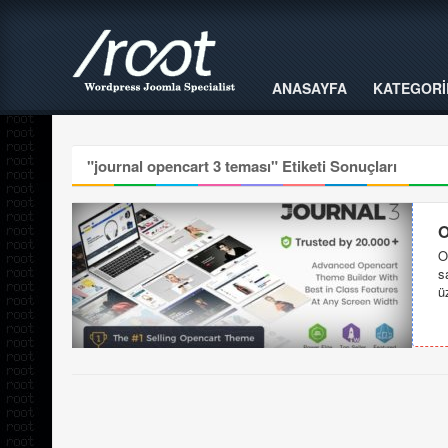
ANASAYFA
KATEGORİ
"
journal opencart 3 teması
" Etiketi Sonuçları
O
O
s
ü