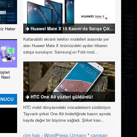
Huawei Mate X 15 Kasım’da Satışa Çıkıyor
iz Haber
Katlanabilir ekranlı telefon modelleri arasında yer
alan Huawei Mate X önümüzdeki aydan itibaren
satışa sunuluyor. Samsung’un Fold mod...
şteri
 Nasıl
HTC One A9 yüzleri güldürdü!
UNUCU
HTC mobil dünyasındaki mücadelesini sürdürüyor.
Tayvanlı şirket One A9 önderliğinde kasım ayında
kayda değer bir büyüme sağladı. Şirket kası...
çim halı
-
WordPress Uzmanı
*
çamsan