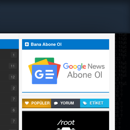
Bana Abone Ol
1
11
12
2
7
POPÜLER
YORUM
ETİKET
6
7