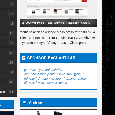
0
27
WordPress İlan Teması Classipress V 3.5.7
2
Merhabalar daha öncede classipress temasının 3.4
11
sürümünü paylaşmıştım şimdiki son sürüm olan ve
piyasada olmayan Versiyon 3.5.7 Classipress...
28
11
SPONSOR BAĞLANTILAR
26
çim halı
-
çim halı
mineflo
4
çim halı
lamine parke
*
lake süpürgelik
*
mineflo
*
Ahşap merdiven
*
laminat parke
-
18
akustik kabin
*
akustik panel
54
manı
Android
s