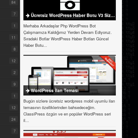
84
7
Ücretsiz WordPress Haber Botu V3 Sizlerle
1
Merhaba Arkadaşlar Php WordPress Bot
Çalışmamıza Kaldığımız Yerden Devam Ediyoruz.
11
Sıradaki Botlar WordPress Haber Botları Güncel
Haber Botu...
8
12
2
9
WordPress İlan Teması
1
Bugün sizlere ücretsiz wordpress mobil uyumlu ilan
temasının özelliklerinden bahsedeceğim.
12
ClassiPress özgün ve en popüler WordPress seri
24
il...
7