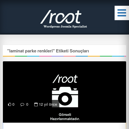
"
laminat parke renkleri
" Etiketi Sonuçları
0
0
12 yıl önce