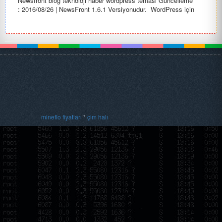
Newsfront blog teknoloji haber wordpress teması Güncelleme
: 2016/08/26 | NewsFront 1.6.1 Versiyonudur. WordPress için
NewsFront ...
mineflo fiyatları
*
çim halı