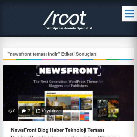
"
newsfront teması indir
" Etiketi Sonuçları
0
7
10 yıl önce
NewsFront Blog Haber Teknoloji Teması