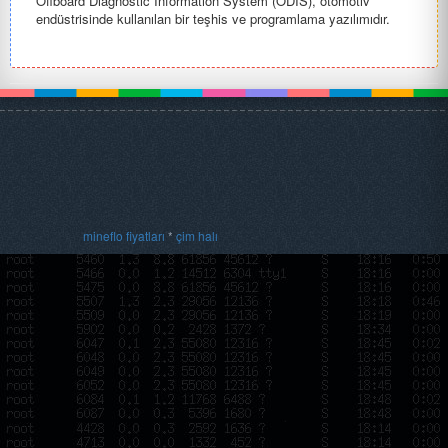
Offboard Diagnostic Information System (ODIS), otomotiv
endüstrisinde kullanılan bir teşhis ve programlama yazılımıdır.
ODIS, Volk...
mineflo fiyatları
*
çim halı