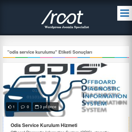
"
odis service kurulumu
" Etiketi Sonuçları
1
0
3 yıl önce
Odis Service Kurulum Hizmeti