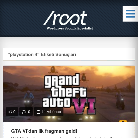
"
playstation 4
" Etiketi Sonuçları
0
0
11 yıl önce
GTA VI’dan ilk fragman geldi