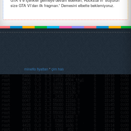
GTA V’e içerikler gelmeye devam ederken, Rockstar’ın “Buyurun
size GTA VI’dan ilk fragman.” Demesini elbette beklemiyoruz.
Serinin...
mineflo fiyatları
*
çim halı