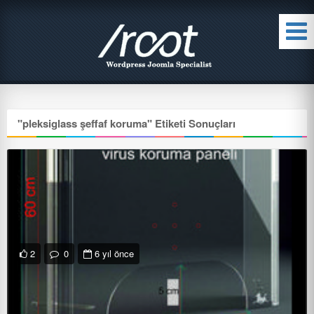
"
pleksiglass şeffaf koruma
" Etiketi Sonuçları
2
0
6 yıl önce