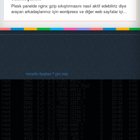
Plesk panelde nginx gzip sıkıştırmasını nasıl aktif edebiliriz diye
arayan arkadaşlarımız için wordpress ve diğer web sayfalar içi...
mineflo fiyatları
*
çim halı