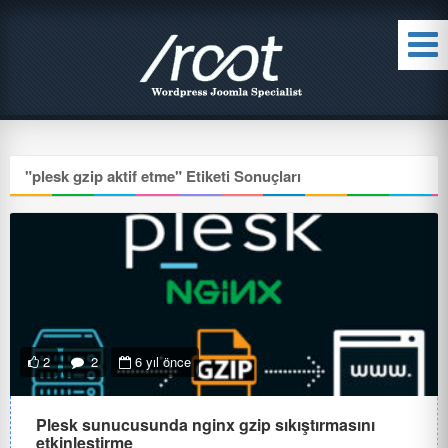
"
plesk gzip aktif etme
" Etiketi Sonuçları
2
2
6 yıl önce
Plesk sunucusunda nginx gzip sıkıştırmasını
etkinleştirme