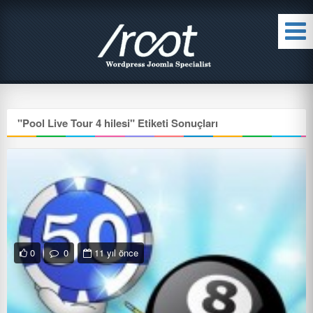
"
Pool Live Tour 4 hilesi
" Etiketi Sonuçları
0
0
11 yıl önce