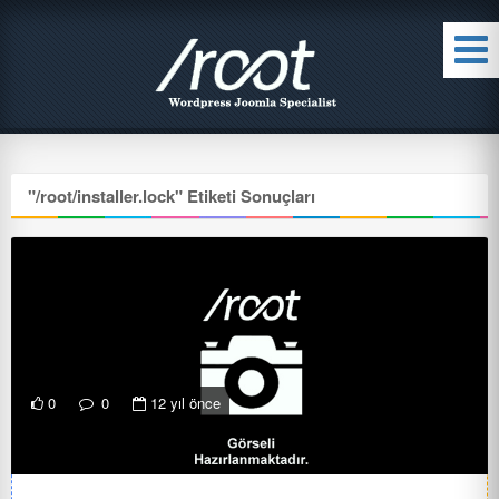
"
/root/installer.lock
" Etiketi Sonuçları
0
0
12 yıl önce