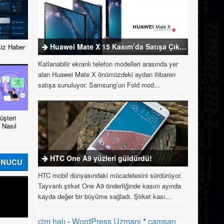
Huawei Mate X 15 Kasım’da Satışa Çıkıyor
iz Haber
Katlanabilir ekranlı telefon modelleri arasında yer
alan Huawei Mate X önümüzdeki aydan itibaren
satışa sunuluyor. Samsung’un Fold mod...
şteri
 Nasıl
HTC One A9 yüzleri güldürdü!
UNUCU
HTC mobil dünyasındaki mücadelesini sürdürüyor.
Tayvanlı şirket One A9 önderliğinde kasım ayında
kayda değer bir büyüme sağladı. Şirket kası...
çim halı
-
WordPress Uzmanı
*
çamsan