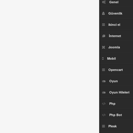
Genel
Güvenlik
ikinci el
İnternet
Joomla
Mobil
Opencart
Oyun
Oyun Hileleri
Php
Php Bot
Plesk