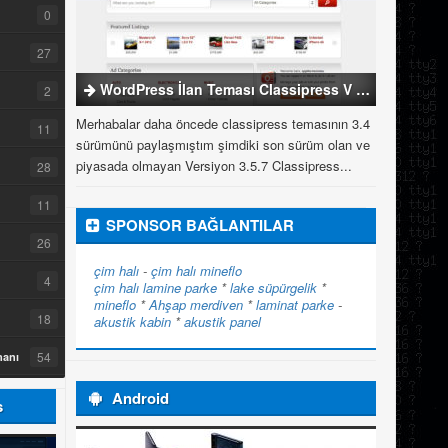
0
27
WordPress İlan Teması Classipress V 3.5.7
2
Merhabalar daha öncede classipress temasının 3.4
11
sürümünü paylaşmıştım şimdiki son sürüm olan ve
piyasada olmayan Versiyon 3.5.7 Classipress...
28
11
SPONSOR BAĞLANTILAR
26
çim halı
-
çim halı
mineflo
4
çim halı
lamine parke
*
lake süpürgelik
*
mineflo
*
Ahşap merdiven
*
laminat parke
-
18
akustik kabin
*
akustik panel
54
manı
Android
s