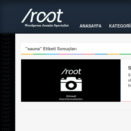
ANASAYFA
KATEGORİ
"
sauna
" Etiketi Sonuçları
S
S
o
fi