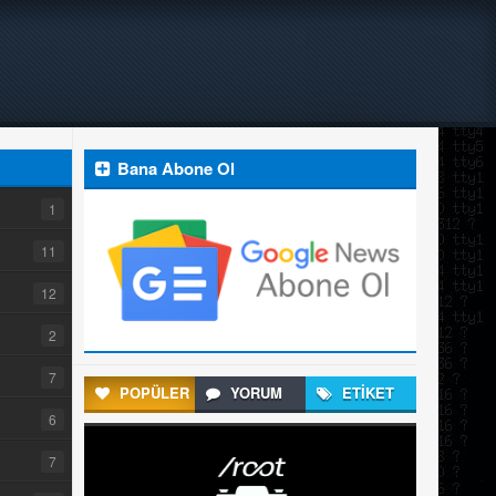
Bana Abone Ol
1
11
12
2
7
POPÜLER
YORUM
ETİKET
6
7