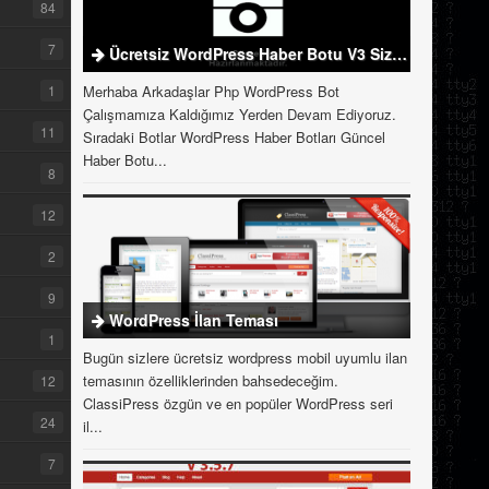
84
7
Ücretsiz WordPress Haber Botu V3 Sizlerle
1
Merhaba Arkadaşlar Php WordPress Bot
Çalışmamıza Kaldığımız Yerden Devam Ediyoruz.
11
Sıradaki Botlar WordPress Haber Botları Güncel
Haber Botu...
8
12
2
9
WordPress İlan Teması
1
Bugün sizlere ücretsiz wordpress mobil uyumlu ilan
temasının özelliklerinden bahsedeceğim.
12
ClassiPress özgün ve en popüler WordPress seri
24
il...
7