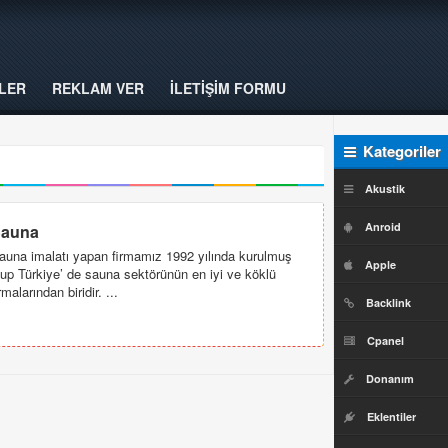
LER
REKLAM VER
İLETİŞİM FORMU
Kategoriler
Akustik
Anroid
auna
auna imalatı yapan firmamız 1992 yılında kurulmuş
Apple
lup Türkiye’ de sauna sektörünün en iyi ve köklü
rmalarından biridir. ...
Backlink
Cpanel
Donanım
Eklentiler