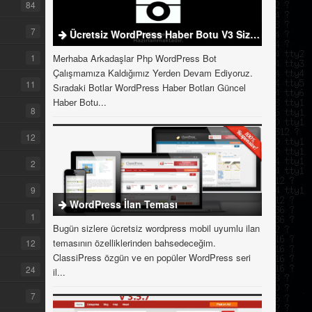
84
7
Ücretsiz WordPress Haber Botu V3 Sizlerle
1
Merhaba Arkadaşlar Php WordPress Bot
Çalışmamıza Kaldığımız Yerden Devam Ediyoruz.
11
Sıradaki Botlar WordPress Haber Botları Güncel
Haber Botu...
8
12
2
9
WordPress İlan Teması
1
Bugün sizlere ücretsiz wordpress mobil uyumlu ilan
temasının özelliklerinden bahsedeceğim.
12
ClassiPress özgün ve en popüler WordPress seri
24
il...
7