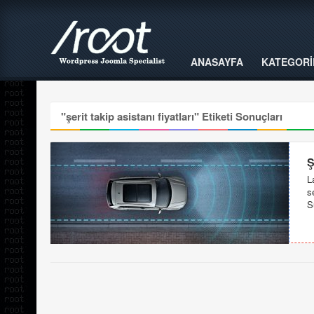
ANASAYFA
KATEGORİ
"
şerit takip asistanı fiyatları
" Etiketi Sonuçları
Ş
L
s
S