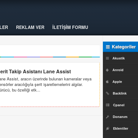
LER
REKLAM VER
İLETİŞİM FORMU
Kategoriler
Akustik
Anroid
erit Takip Asistanı Lane Assist
ane Assist, aracın üzerinde bulunan kameralar veya
Apple
ensörler aracılığıyla şerit işaretlemelerini algılar.
ürücü, bu özelliği etk...
Backlink
Cpanel
Donanım
Eklentiler