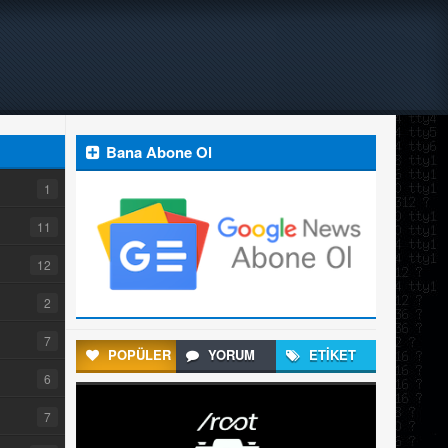
Bana Abone Ol
1
11
12
2
7
POPÜLER
YORUM
ETİKET
6
7