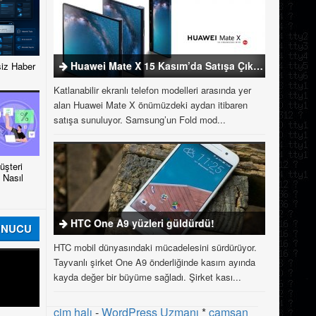
Huawei Mate X 15 Kasım’da Satışa Çıkıyor
iz Haber
Katlanabilir ekranlı telefon modelleri arasında yer
alan Huawei Mate X önümüzdeki aydan itibaren
satışa sunuluyor. Samsung’un Fold mod...
şteri
 Nasıl
HTC One A9 yüzleri güldürdü!
UNUCU
HTC mobil dünyasındaki mücadelesini sürdürüyor.
Tayvanlı şirket One A9 önderliğinde kasım ayında
kayda değer bir büyüme sağladı. Şirket kası...
çim halı
-
WordPress Uzmanı
*
çamsan