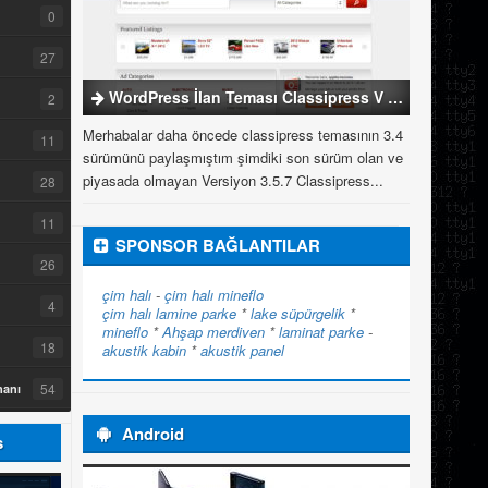
0
27
WordPress İlan Teması Classipress V 3.5.7
2
Merhabalar daha öncede classipress temasının 3.4
11
sürümünü paylaşmıştım şimdiki son sürüm olan ve
piyasada olmayan Versiyon 3.5.7 Classipress...
28
11
SPONSOR BAĞLANTILAR
26
çim halı
-
çim halı
mineflo
4
çim halı
lamine parke
*
lake süpürgelik
*
mineflo
*
Ahşap merdiven
*
laminat parke
-
18
akustik kabin
*
akustik panel
54
manı
Android
s