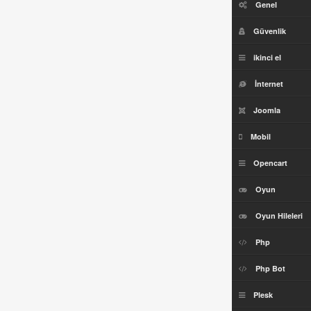
Genel
Güvenlik
ikinci el
İnternet
Joomla
Mobil
Opencart
Oyun
Oyun Hileleri
Php
Php Bot
Plesk