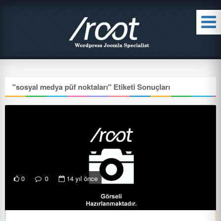
"
sosyal medya püf noktaları
" Etiketi Sonuçları
0
0
14 yıl önce