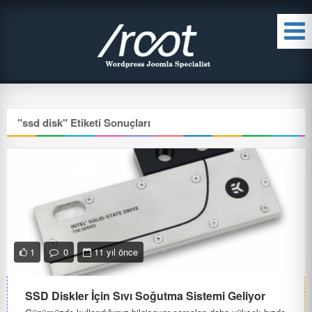
"
ssd disk
" Etiketi Sonuçları
1
0
11 yıl önce
SSD Diskler İçin Sıvı Soğutma Sistemi Geliyor