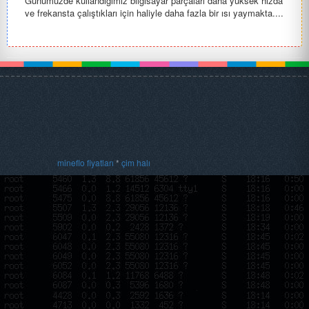
Günümüzde kullandığımız bilgisayar parçaları daha yüksek hızda
ve frekansta çalıştıkları için haliyle daha fazla bir ısı yaymakta....
mineflo fiyatları
*
çim halı