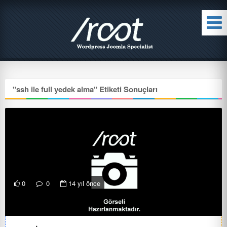
"
ssh ile full yedek alma
" Etiketi Sonuçları
0
0
14 yıl önce