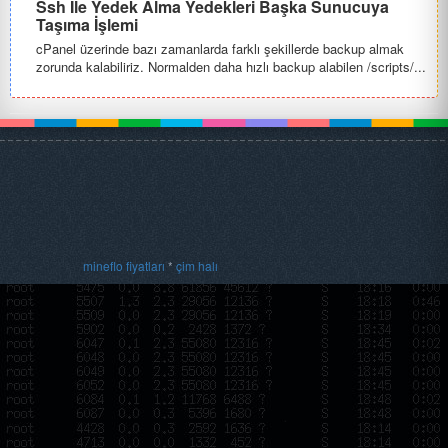
Ssh İle Yedek Alma Yedekleri Başka Sunucuya
Taşıma İşlemi
cPanel üzerinde bazı zamanlarda farklı şekillerde backup almak
zorunda kalabiliriz. Normalden daha hızlı backup alabilen /scripts/...
mineflo fiyatları
*
çim halı