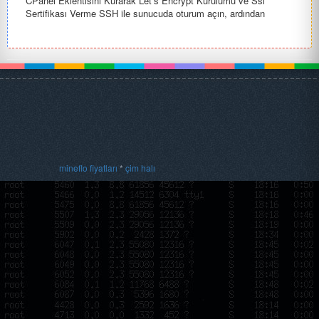
CPanel Eklentisini Kurarak Let’s Encrypt Kurulumu ve Ssl
Sertifikası Verme SSH ile sunucuda oturum açın, ardından
aşağıdaki ...
mineflo fiyatları
*
çim halı