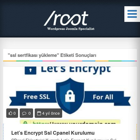
"
ssl sertfikası yükleme
" Etiketi Sonuçları
0
0
4 yıl önce
Let’s Encrypt Ssl Cpanel Kurulumu