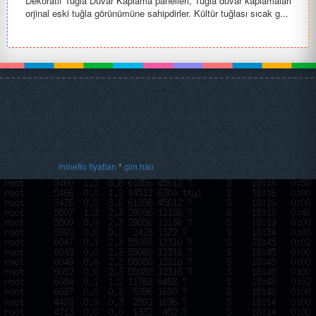
Dekoratif Tuğla Duvar Kaplama panelleri, Tuğla duvar kaplamaları
orjinal eski tuğla görünümüne sahipdirler. Kültür tuğlası sıcak g...
mineflo fiyatları
*
çim halı