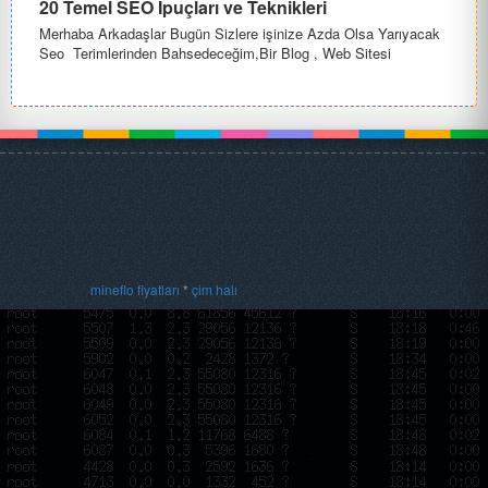
20 Temel SEO İpuçları ve Teknikleri
Merhaba Arkadaşlar Bugün Sizlere işinize Azda Olsa Yarıyacak
Seo Terimlerinden Bahsedeceğim,Bir Blog , Web Sitesi
Sahibiyseniz Go...
mineflo fiyatları
*
çim halı