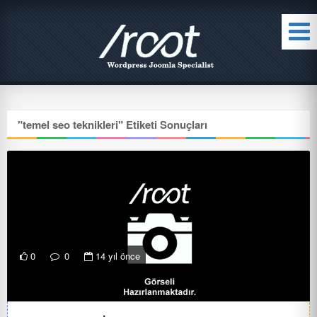
"
temel seo teknikleri
" Etiketi Sonuçları
0
0
14 yıl önce