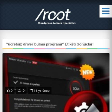
"
ücretsiz driver bulma proğramı
" Etiketi Sonuçları
0
0
11 yıl önce