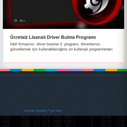
Ücretsiz Lisanslı Driver Bulma Programı
İobit firmasının driver booster 2 programı, driverlarınızı
güncellemek için kullanabileceğiniz en kullanışlı programlardan
biri....
mineflo fiyatları
*
çim halı