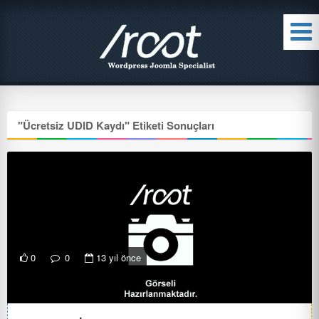
"
Ücretsiz UDID Kaydı
" Etiketi Sonuçları
0
0
13 yıl önce