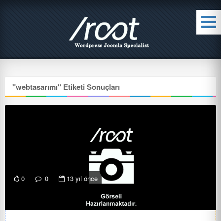
"
webtasarımı
" Etiketi Sonuçları
0
0
13 yıl önce