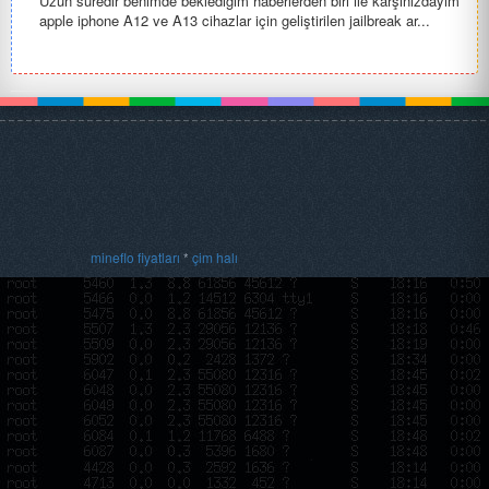
Uzun süredir benimde beklediğim haberlerden biri ile karşınızdayım
apple iphone A12 ve A13 cihazlar için geliştirilen jailbreak ar...
mineflo fiyatları
*
çim halı