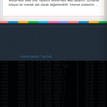
WordPress Web Site Tasarımı WordPress web tasarımı, uzmanlık
isteyen bir meslek dalı olarak değerlendirilir. İnternet sitelerinin ...
mineflo fiyatları
*
çim halı