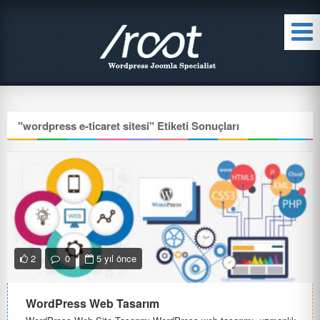
"
wordpress e-ticaret sitesi
" Etiketi Sonuçları
2
0
5 yıl önce
WordPress Web Tasarım