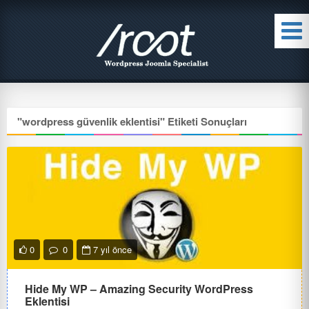
"
wordpress güvenlik eklentisi
" Etiketi Sonuçları
0
0
7 yıl önce
Hide My WP – Amazing Security WordPress
Eklentisi