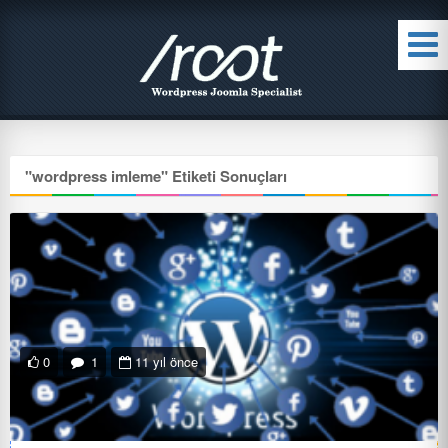
"
wordpress imleme
" Etiketi Sonuçları
0
1
11 yıl önce