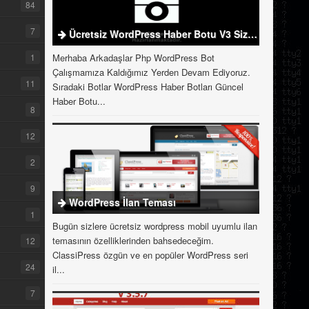
84
7
Ücretsiz WordPress Haber Botu V3 Sizlerle
1
Merhaba Arkadaşlar Php WordPress Bot
Çalışmamıza Kaldığımız Yerden Devam Ediyoruz.
11
Sıradaki Botlar WordPress Haber Botları Güncel
Haber Botu...
8
12
2
9
WordPress İlan Teması
1
Bugün sizlere ücretsiz wordpress mobil uyumlu ilan
temasının özelliklerinden bahsedeceğim.
12
ClassiPress özgün ve en popüler WordPress seri
24
il...
7