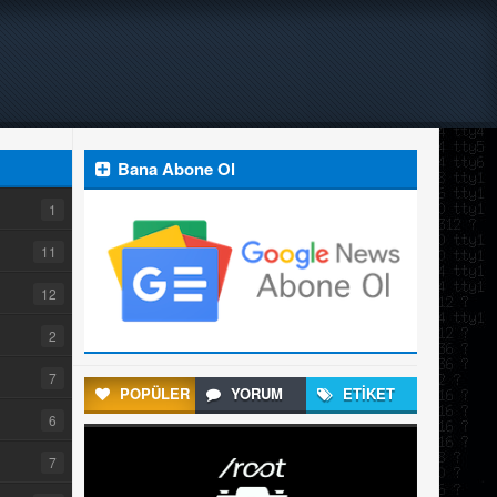
Bana Abone Ol
1
11
12
2
7
POPÜLER
YORUM
ETİKET
6
7