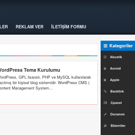
LER
REKLAM VER
İLETİŞİM FORMU
Kategoriler
Akustik
Anroid
ordPress Tema Kurulumu
ordPress, GPL lisanslı, PHP ve MySQL kullanılarak
Apple
azılmış bir kişisel blog sistemidir. WordPress CMS (
ontent Management System...
Backlink
Cpanel
Donanım
Eklentiler