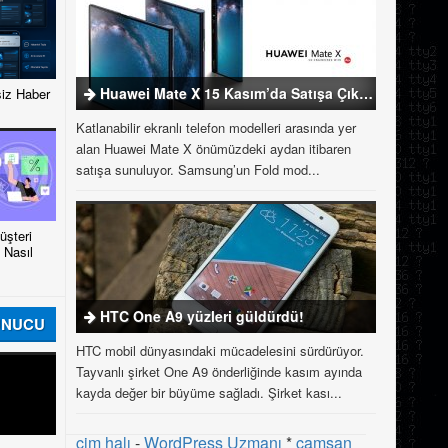
Huawei Mate X 15 Kasım’da Satışa Çıkıyor
iz Haber
Katlanabilir ekranlı telefon modelleri arasında yer
alan Huawei Mate X önümüzdeki aydan itibaren
satışa sunuluyor. Samsung’un Fold mod...
şteri
 Nasıl
HTC One A9 yüzleri güldürdü!
UNUCU
HTC mobil dünyasındaki mücadelesini sürdürüyor.
Tayvanlı şirket One A9 önderliğinde kasım ayında
kayda değer bir büyüme sağladı. Şirket kası...
çim halı
-
WordPress Uzmanı
*
çamsan