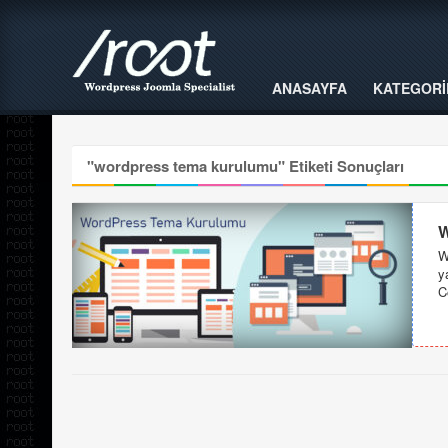
ANASAYFA
KATEGORİ
"
wordpress tema kurulumu
" Etiketi Sonuçları
W
W
y
C