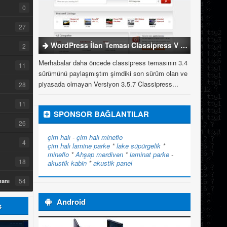
0
27
WordPress İlan Teması Classipress V 3.5.7
2
Merhabalar daha öncede classipress temasının 3.4
11
sürümünü paylaşmıştım şimdiki son sürüm olan ve
piyasada olmayan Versiyon 3.5.7 Classipress...
28
11
SPONSOR BAĞLANTILAR
26
çim halı
-
çim halı
mineflo
4
çim halı
lamine parke
*
lake süpürgelik
*
mineflo
*
Ahşap merdiven
*
laminat parke
-
18
akustik kabin
*
akustik panel
54
manı
Android
s