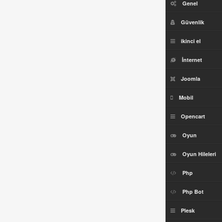
Genel
Güvenlik
ikinci el
İnternet
Joomla
Mobil
Opencart
Oyun
Oyun Hileleri
Php
Php Bot
Plesk