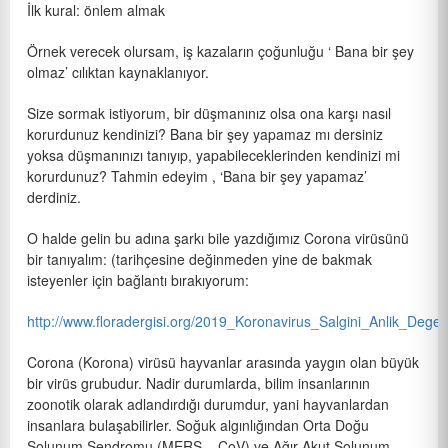
İlk kural: önlem almak
Örnek verecek olursam, iş kazaların çoğunluğu ‘ Bana bir şey
olmaz’ cılıktan kaynaklanıyor.
Size sormak istiyorum, bir düşmanınız olsa ona karşı nasıl
korurdunuz kendinizi? Bana bir şey yapamaz mı dersiniz
yoksa düşmanınızı tanıyıp, yapabileceklerinden kendinizi mi
korurdunuz? Tahmin edeyim , ‘Bana bir şey yapamaz’
derdiniz.
O halde gelin bu adına şarkı bile yazdığımız Corona virüsünü
bir tanıyalım: (tarihçesine değinmeden yine de bakmak
isteyenler için bağlantı bırakıyorum:
http://www.floradergisi.org/2019_Koronavirus_Salgini_Anlik_Dege
Corona (Korona) virüsü hayvanlar arasında yaygın olan büyük
bir virüs grubudur. Nadir durumlarda, bilim insanlarının
zoonotik olarak adlandırdığı durumdur, yani hayvanlardan
insanlara bulaşabilirler. Soğuk algınlığından Orta Doğu
Solunum Sendromu (MERS – CoV) ve Ağır Akut Solunum