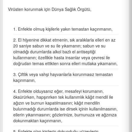
Virüsten korunmak için Dünya Sağlık Örgütü,
Enfekte olmuş kişilerle yakın temastan kaçınmanın,
El hijyenine dikkat etmenin, sık aralıklarla elleri en az
20 saniye sabun ve su ile yıkamanın; sabun ve su
olmadığı durumlarda alkol bazlı el antiseptiği
kullanmanın; özellikle hasta insanlar veya çevresi ile
doğrudan temas ettikten sonra elleri mutlaka yıkamanın,
Çiftlik veya vahşi hayvanlarla korunmasız temastan
kaçınmanın,
Enfekte olduysanız eğer, mesafeyi korumanın,
öksürürken, hapşırırken tek kullanımlık kâğıt mendil ile
ağızın ve burnun kapatılmasının; kâğıt mendilin
bulunmadığı durumlarda ise dirsek içinin kullanılmasının,
ellerin yıkanmasının; gözlerinize, burnunuza ve ağzınıza
dokunmaktan kaçınmanın,
Enfekte olan kişilerin dokunduğu yüzeylerin