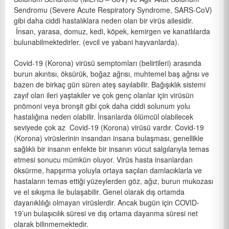
Sendromu (Severe Acute Respiratory Syndrome, SARS-CoV)
gibi daha ciddi hastalıklara neden olan bir virüs ailesidir.
İnsan, yarasa, domuz, kedi, köpek, kemirgen ve kanatlılarda
bulunabilmektedirler. (evcil ve yabani hayvanlarda).
Covid-19 (Korona) virüsü semptomları (belirtileri) arasında
burun akıntısı, öksürük, boğaz ağrısı, muhtemel baş ağrısı ve
bazen de birkaç gün süren ateş sayılabilir. Bağışıklık sistemi
zayıf olan ileri yaştakiler ve çok genç olanlar için virüsün
pnömoni veya bronşit gibi çok daha ciddi solunum yolu
hastalığına neden olabilir. İnsanlarda ölümcül olabilecek
seviyede çok az Covid-19 (Korona) virüsü vardır. Covid-19
(Korona) virüslerinin insandan insana bulaşması, genellikle
sağlıklı bir insanın enfekte bir insanın vücut salgılarıyla temas
etmesi sonucu mümkün oluyor. Virüs hasta insanlardan
öksürme, hapşırma yoluyla ortaya saçılan damlacıklarla ve
hastaların temas ettiği yüzeylerden göz, ağız, burun mukozası
ve el sıkışma ile bulaşabilir. Genel olarak dış ortamda
dayanıklılığı olmayan virüslerdir. Ancak bugün için COVID-
19’un bulaşıcılık süresi ve dış ortama dayanma süresi net
olarak bilinmemektedir.