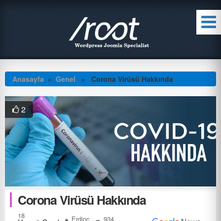
Anasayfa
»
Genel
» Corona Virüsü Hakkında
2
Corona Virüsü Hakkında
18
Erdinç
934