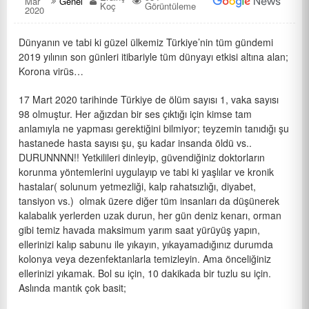
Mar
Genel
Koç
Görüntüleme
2020
Dünyanın ve tabi ki güzel ülkemiz Türkiye’nin tüm gündemi
2019 yılının son günleri itibariyle tüm dünyayı etkisi altına alan;
Korona virüs…
17 Mart 2020 tarihinde Türkiye de ölüm sayısı 1, vaka sayısı
98 olmuştur. Her ağızdan bir ses çıktığı için kimse tam
anlamıyla ne yapması gerektiğini bilmiyor; teyzemin tanıdığı şu
hastanede hasta sayısı şu, şu kadar insanda öldü vs..
DURUNNNN!! Yetkilileri dinleyip, güvendiğiniz doktorların
korunma yöntemlerini uygulayıp ve tabi ki yaşlılar ve kronik
hastalar( solunum yetmezliği, kalp rahatsızlığı, diyabet,
tansiyon vs.) olmak üzere diğer tüm insanları da düşünerek
kalabalık yerlerden uzak durun, her gün deniz kenarı, orman
gibi temiz havada maksimum yarım saat yürüyüş yapın,
ellerinizi kalıp sabunu ile yıkayın, yıkayamadığınız durumda
kolonya veya dezenfektanlarla temizleyin. Ama önceliğiniz
ellerinizi yıkamak. Bol su için, 10 dakikada bir tuzlu su için.
Aslında mantık çok basit;