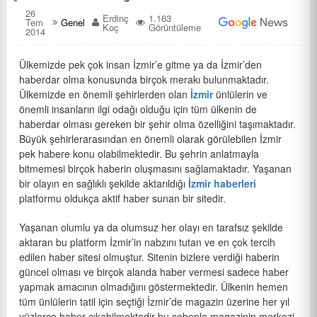
26
Erdinç
1.163
Tem
Genel
Koç
Görüntüleme
2014
Ülkemizde pek çok insan İzmir’e gitme ya da İzmir’den
haberdar olma konusunda birçok merakı bulunmaktadır.
Ülkemizde en önemli şehirlerden olan
İzmir
ünlülerin ve
önemli insanların ilgi odağı olduğu için tüm ülkenin de
haberdar olması gereken bir şehir olma özelliğini taşımaktadır.
Büyük şehirlerarasından en önemli olarak görülebilen İzmir
pek habere konu olabilmektedir. Bu şehrin anlatmayla
bitmemesi birçok haberin oluşmasını sağlamaktadır. Yaşanan
bir olayın en sağlıklı şekilde aktarıldığı
İzmir haberleri
platformu oldukça aktif haber sunan bir sitedir.
Yaşanan olumlu ya da olumsuz her olayı en tarafsız şekilde
aktaran bu platform İzmir’in nabzını tutan ve en çok tercih
edilen haber sitesi olmuştur. Sitenin bizlere verdiği haberin
güncel olması ve birçok alanda haber vermesi sadece haber
yapmak amacının olmadığını göstermektedir. Ülkenin hemen
tüm ünlülerin tatil için seçtiği İzmir’de magazin üzerine her yıl
yüzlerce haber çıkabilmektedir bu sebeple magazinin merkezi